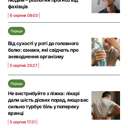
людям – розлогий прогноз від
фахівців
6 серпня 08:03
Поради
Від сухості у роті до головного
болю: ознаки, які свідчать про
зневоднення організму
5 серпня 20:27
Поради
Не вистрибуйте з ліжка: лікарі
дали шість дієвих порад, якщо вас
сильно турбує біль у попереку
вранці
5 серпня 17:21