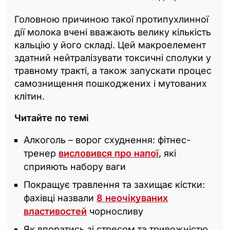
Головною причиною такої протипухлинної
дії молока вчені вважають велику кількість
кальцію у його складі. Цей макроелемент
здатний нейтралізувати токсичні сполуки у
травному тракті, а також запускати процес
самознищення пошкоджених і мутованих
клітин.
Читайте по темі
Алкоголь – ворог схуднення: фітнес-
тренер
висловився про напої
, які
сприяють набору ваги
Покращує травлення та захищає кістки:
фахівці назвали
8 неочікуваних
властивостей
чорносливу
Як впоратись зі стресом та тривожністю