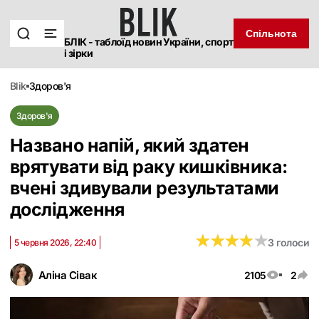
Спільнота
БЛІК - таблоїд новин України, спорт
і зірки
blik
здоров'я
Здоров'я
Названо напій, який здатен
врятувати від раку кишківника:
вчені здивували результатами
дослідження
★
★
★
★
★
★
★
★
★
★
3 голоси
5 червня 2026, 22:40
Аліна Сівак
2105
2