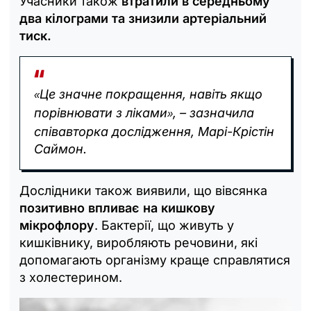
Учасники також
втратили в середньому
два кілограми та знизили артеріальний
тиск.
Це значне покращення, навіть якщо
«
порівнювати з ліками
, – зазначила
»
співавторка дослідження, Марі-Крістін
Саймон.
Дослідники також виявили, що вівсянка
позитивно впливає на кишкову
мікрофлору
. Бактерії, що живуть у
кишківнику, виробляють речовини, які
допомагають організму краще справлятися
з холестерином.