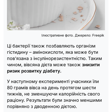
Ілюстративне фото. Джерело: Freepik
Ці бактерії також позбавляють організм
гістидину – амінокислоти, яка може бути
пов'язана з інсулінорезистентністю. Таким
чином, вівсяна дієта може також
знизити
ризик розвитку діабету.
У наступному експерименті учасники їли
80 грамів вівса на день протягом шести
тижнів, не зменшуючи калорійність свого
раціону. Результати були значно меншими
порівняно з дводенною дієтою.