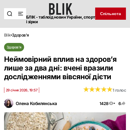
Спільнота
БЛІК - таблоїд новин України, спорт
і зірки
blik
здоров'я
Здоров'я
Неймовірний вплив на здоровʼя
лише за два дні: вчені вразили
дослідженнями вівсяної дієти
★
★
★
★
★
★
★
★
★
★
1 голос
29 січня 2026, 19:57
Олена Кобилянська
1428
6