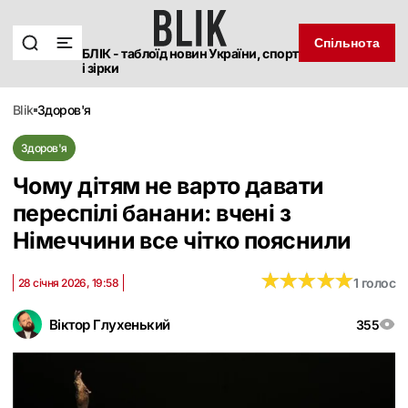
Спільнота
БЛІК - таблоїд новин України, спорт
і зірки
blik
здоров'я
Здоров'я
Чому дітям не варто давати
переспілі банани: вчені з
Німеччини все чітко пояснили
★
★
★
★
★
★
★
★
★
★
1 голос
28 січня 2026, 19:58
Віктор Глухенький
355