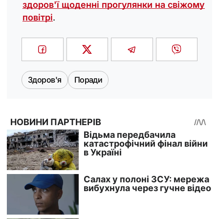
здоров'ї щоденні прогулянки на свіжому
повітрі
.
Здоров'я
Поради