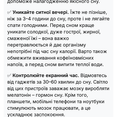
допоможе налагодженню якісного сну.
✅
Уникайте ситної вечері.
Їжте не пізніше,
ніж за 3–4 години до сну, проте і не лягайте
спати голодними. Перед сном краще
уникати солодкої, дуже гострої, жирної,
смаженої їжі – вона важко
перетравлюється й дає організму
непотрібні під час сну калорії. Варто також
обмежити вживання кофеїновмісних
напоїв, а перед сном випити теплої води.
✅
Контролюйте екранний час.
Відмовтесь
від гаджетів за 30–60 хвилин до сну. Світло
від цих пристроїв заважає мозку виробляти
мелатонін – гормон сну. Крім того,
планшети, мобільні телефони та ноутбуки
стимулюють мозок працювати, а це
ускладнює заспокоєння.