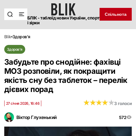
Спільнота
БЛІК - таблоїд новин України, спорт
і зірки
blik
здоров'я
Здоров'я
Забудьте про снодійне: фахівці
МОЗ розповіли, як покращити
якість сну без таблеток – перелік
дієвих порад
★
★
★
★
★
★
★
★
★
★
3 голоси
27 січня 2026, 16:46
Віктор Глухенький
572