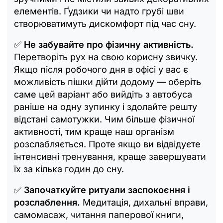
елементів. Ґудзики чи надто грубі шви
створюватимуть дискомфорт під час сну.
✅
Не забувайте про фізичну активність.
Перетворіть рух на свою корисну звичку.
Якщо після робочого дня в офісі у вас є
можливість пішки дійти додому — оберіть
саме цей варіант або вийдіть з автобуса
раніше на одну зупинку і здолайте решту
відстані самотужки. Чим більше фізичної
активності, тим краще наш організм
розслабляється. Проте якщо ви відвідуєте
інтенсивні тренування, краще завершувати
їх за кілька годин до сну.
✅
Започаткуйте ритуали заспокоєння і
розслаблення.
Медитація, дихальні вправи,
самомасаж, читання паперової книги,