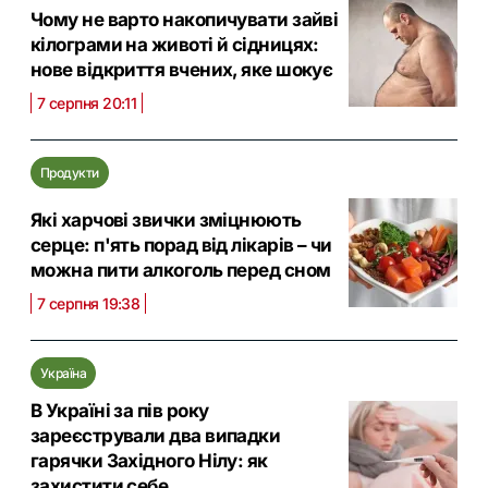
Чому не варто накопичувати зайві
кілограми на животі й сідницях:
нове відкриття вчених, яке шокує
7 серпня 20:11
Продукти
Які харчові звички зміцнюють
серце: п'ять порад від лікарів – чи
можна пити алкоголь перед сном
7 серпня 19:38
Україна
В Україні за пів року
зареєстрували два випадки
гарячки Західного Нілу: як
захистити себе