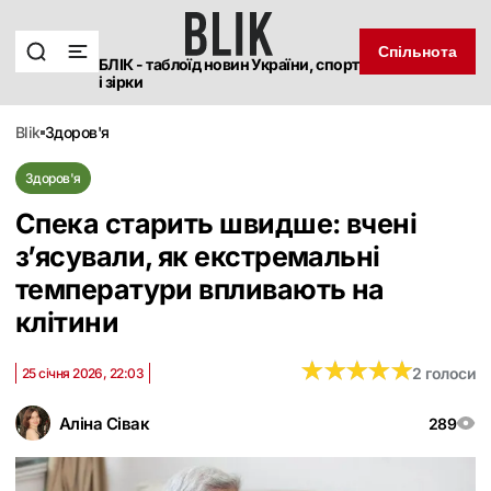
Спільнота
БЛІК - таблоїд новин України, спорт
і зірки
blik
здоров'я
Здоров'я
Спека старить швидше: вчені
з’ясували, як екстремальні
температури впливають на
клітини
★
★
★
★
★
★
★
★
★
★
2 голоси
25 січня 2026, 22:03
Аліна Сівак
289