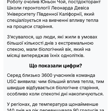
Роботу очолив Юньон Чой, постдокторант
Школи геронтології Леонарда Девіса
Університету Південної Каліфорнії, який
спеціалізується на вивченні впливу тепла
на процеси старіння.
З’ясувалося, що люди, які жили в умовах
більшої кількості днів з екстремальною
спекою, мали біологічний вік, який на
місяці випереджав їхніх однолітків.
Що показали цифри?
Серед близько 3600 учасників команда
USC виявила: чим більший вплив тепла, тим
швидше відбувається біологічне старіння,
особливо коли спекотні дні накопичуються.
У регіонах, де температура щонайменше
140 днів на рік перевищувала 90 градусів за