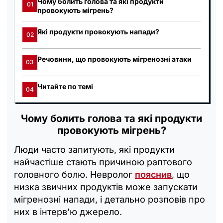
Чому болить голова та які продукти
01
провокують мігрень?
Які продукти провокують напади?
02
Речовини, що провокують мігренозні атаки
03
Читайте по темі
04
Чому болить голова та які продукти
провокують мігрень?
Люди часто запитують, які продукти
найчастіше стають причиною раптового
головного болю. Невролог
пояснив
, що
низка звичних продуктів може запускати
мігренозні напади, і детально розповів про
них в інтерв’ю джерело.