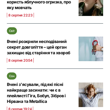
користь яблучного огризка, про
яку мовчать
8 серпня 22:23
Світ
Вчені розкрили несподіваний
секрет довголіття – цей орган
захищає від старіння та хвороб
8 серпня 20:54
Сон
Вчені з'ясували, під які пісні
найкраще засинати: чи є в
плейлисті Гіга, Бобул, Зібров і
Нірвана та Metallica
8 серпня 19:24