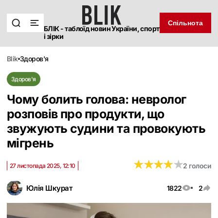
Спільнота
БЛІК - таблоїд новин України, спорт
і зірки
blik
здоров'я
Здоров'я
Чому болить голова: невролог
розповів про продукти, що
звужують судини та провокують
мігрень
★
★
★
★
★
★
★
★
★
★
2 голоси
27 листопада 2025, 12:10
Юлія Шкурат
1822
2