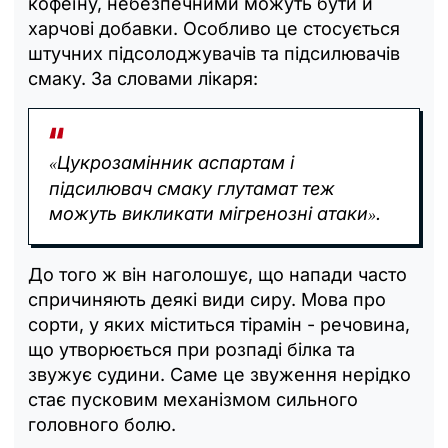
кофеїну, небезпечними можуть бути й
харчові добавки. Особливо це стосується
штучних підсолоджувачів та підсилювачів
смаку. За словами лікаря:
Цукрозамінник аспартам і
«
підсилювач смаку глутамат теж
можуть викликати мігренозні атаки
.
»
До того ж він наголошує, що напади часто
спричиняють деякі види сиру. Мова про
сорти, у яких міститься тірамін - речовина,
що утворюється при розпаді білка та
звужує судини. Саме це звуження нерідко
стає пусковим механізмом сильного
головного болю.