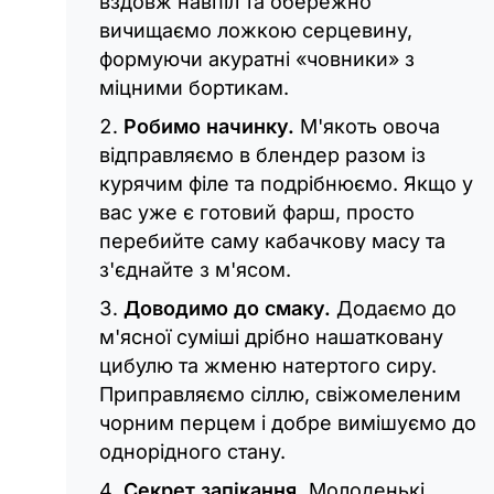
вздовж навпіл та обережно
вичищаємо ложкою серцевину,
формуючи акуратні «човники» з
міцними бортикам.
Робимо начинку.
М'якоть овоча
відправляємо в блендер разом із
курячим філе та подрібнюємо. Якщо у
вас уже є готовий фарш, просто
перебийте саму кабачкову масу та
з'єднайте з м'ясом.
Доводимо до смаку.
Додаємо до
м'ясної суміші дрібно нашатковану
цибулю та жменю натертого сиру.
Приправляємо сіллю, свіжомеленим
чорним перцем і добре вимішуємо до
однорідного стану.
Секрет запікання.
Молоденькі