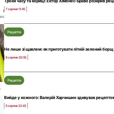
Трохи часу та кориці: Ектор Хіменес-Браво розкрив рец
7 серпня 11:45
1
лос
Рецепти
Не лише зі щавлем: як приготувати літній зелений борщ
6 серпня 20:55
Рецепти
s
Вийде у кожного: Валерій Харчишин здивував рецепт
5 серпня 22:42