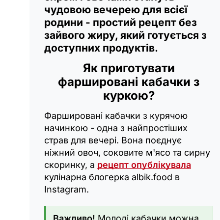
чудовою вечерею для всієї
родини - простий рецепт без
зайвого жиру, який готується з
доступних продуктів.
Як приготувати
фаршировані кабачки з
куркою?
Фаршировані кабачки з курячою
начинкою - одна з найпростіших
страв для вечері. Вона поєднує
ніжний овоч, соковите м'ясо та сирну
скоринку, а
рецепт опублікувала
кулінарна блогерка albik.food в
Instagram.
Важливо!
Молоді кабачки можна