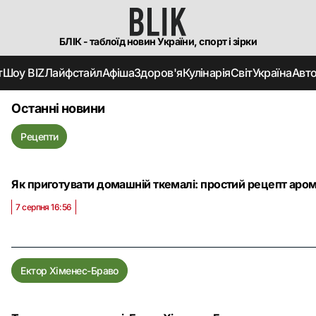
БЛІК - таблоїд новин України, спорт і зірки
т
Шоу BIZ
Лайфстайл
Афіша
Здоров'я
Кулінарія
Світ
Україна
Авт
Останні новини
Рецепти
Як приготувати домашній ткемалі: простий рецепт аром
7 серпня 16:56
Ектор Хіменес-Браво