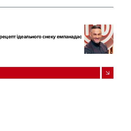
 рецепт ідеального снеку емпанадас