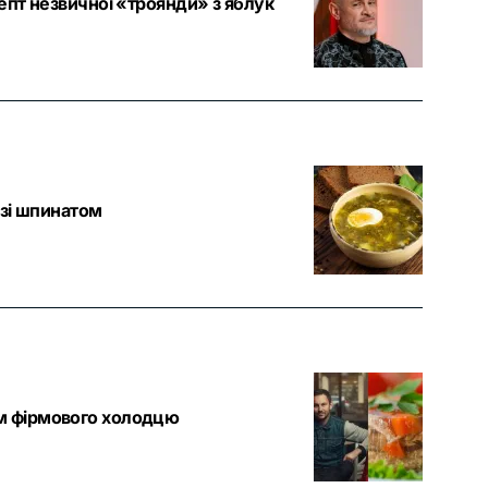
епт незвичної «троянди» з яблук
 зі шпинатом
ом фірмового холодцю