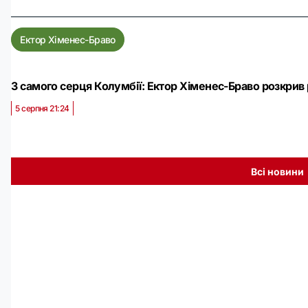
Ектор Хіменес-Браво
З самого серця Колумбії: Ектор Хіменес-Браво розкрив
5 серпня 21:24
Всі новини