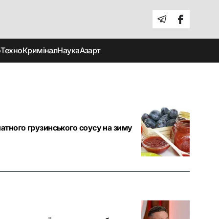
о
Техно
Кримінал
Наука
Азарт
атного грузинського соусу на зиму