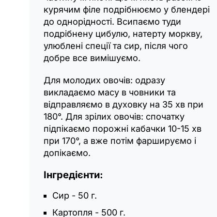
курячим філе подрібнюємо у блендері
до однорідності. Всипаємо туди
подрібнену цибулю, натерту моркву,
улюблені спеції та сир, після чого
добре все вимішуємо.
Для молодих овочів: одразу
викладаємо масу в човники та
відправляємо в духовку на 35 хв при
180°. Для зрілих овочів: спочатку
підпікаємо порожні кабачки 10-15 хв
при 170°, а вже потім фаршируємо і
допікаємо.
Інгредієнти:
Сир - 50 г.
Картопля - 500 г.