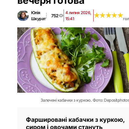
вечеря готова
Юлія
4 липня 2026,
★
★
★
★
★
★
★
★
★
★
752
Шкурат
15:41
го
Запечені кабачки з куркою. Фото: Depositphoto
Фаршировані кабачки з куркою,
сиром і овочами стануть