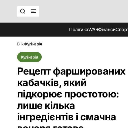
Політика
WAR
Фінанси
Спор
blik
кулінарія
Кулінарія
Рецепт фаршированих
кабачків, який
підкорює простотою:
лише кілька
інгредієнтів і смачна