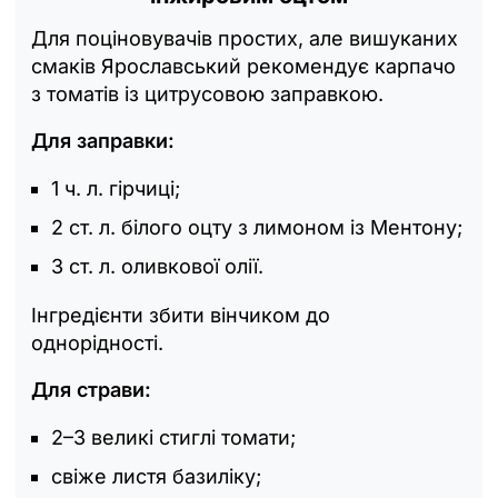
Для поціновувачів простих, але вишуканих
смаків Ярославський рекомендує карпачо
з томатів із цитрусовою заправкою.
Для заправки:
1 ч. л. гірчиці;
2 ст. л. білого оцту з лимоном із Ментону;
3 ст. л. оливкової олії.
Інгредієнти збити вінчиком до
однорідності.
Для страви:
2–3 великі стиглі томати;
свіже листя базиліку;