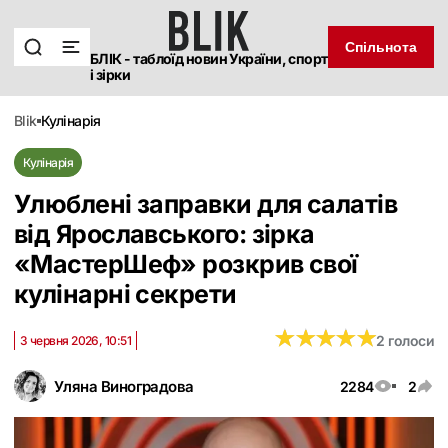
Спільнота
БЛІК - таблоїд новин України, спорт
і зірки
blik
кулінарія
Кулінарія
Улюблені заправки для салатів
від Ярославського: зірка
«‎МастерШеф» розкрив свої
кулінарні секрети
★
★
★
★
★
★
★
★
★
★
2 голоси
3 червня 2026, 10:51
Уляна Виноградова
2284
2