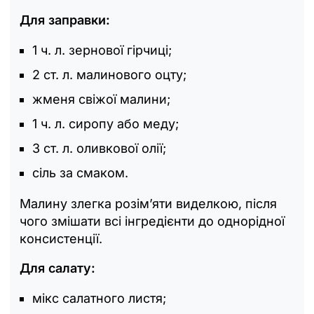
Для заправки:
1 ч. л. зернової гірчиці;
2 ст. л. малинового оцту;
жменя свіжої малини;
1 ч. л. сиропу або меду;
3 ст. л. оливкової олії;
сіль за смаком.
Малину злегка розім’яти виделкою, після
чого змішати всі інгредієнти до однорідної
консистенції.
Для салату:
мікс салатного листя;