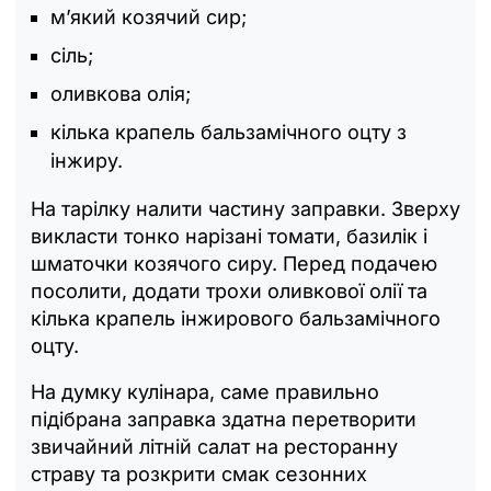
м’який козячий сир;
сіль;
оливкова олія;
кілька крапель бальзамічного оцту з
інжиру.
На тарілку налити частину заправки. Зверху
викласти тонко нарізані томати, базилік і
шматочки козячого сиру. Перед подачею
посолити, додати трохи оливкової олії та
кілька крапель інжирового бальзамічного
оцту.
На думку кулінара, саме правильно
підібрана заправка здатна перетворити
звичайний літній салат на ресторанну
страву та розкрити смак сезонних