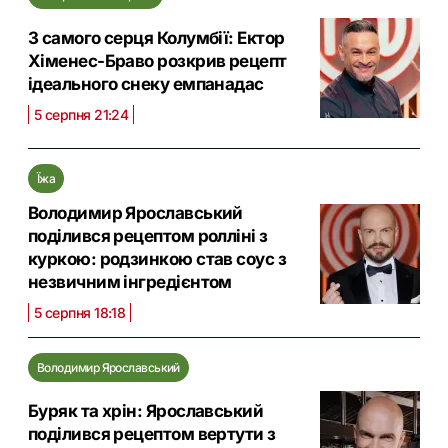
З самого серця Колумбії: Ектор
Хіменес-Браво розкрив рецепт
ідеального снеку емпанадас
5 серпня 21:24
Їжа
Володимир Ярославський
поділився рецептом ролліні з
куркою: родзинкою став соус з
незвичним інгредієнтом
5 серпня 18:18
Володимир Ярославський
Буряк та хрін: Ярославський
поділився рецептом вертути з