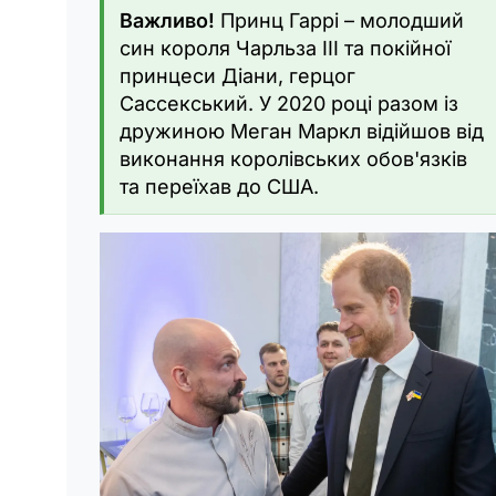
Важливо!
Принц Гаррі – молодший
син короля Чарльза III та покійної
принцеси Діани, герцог
Сассекський. У 2020 році разом із
дружиною Меган Маркл відійшов від
виконання королівських обов'язків
та переїхав до США.