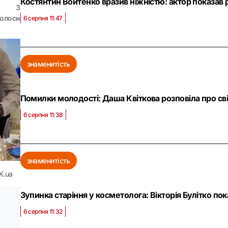
Костянтин Войтенко вразив ніжністю: актор показав
3
голоси
6 серпня 11:47
знаменитість
Помилки молодості: Даша Квіткова розповіла про св
6 серпня 11:38
знаменитість
K.ua
Зупинка старіння у косметолога: Вікторія Булітко пока
6 серпня 11:32