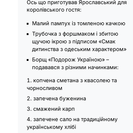
Ось що приготував Ярославський для
королівського гостя:
Малий пампух із томленою качкою
Трубочка з форшмаком і збитою
щучою ікрою з підписом «Смак
дитинства з одеським характером»
Борщ «Подорож Україною» –
подавався з різними начинками:
копчена сметана з квасолею та
чорносливом
запечена буженина
смажений карп
запечене сало на традиційному
українському хлібі