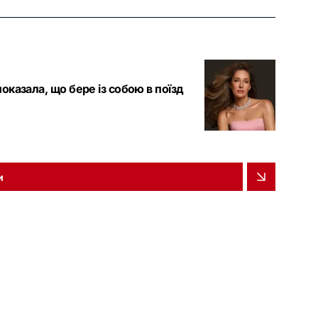
казала, що бере із собою в поїзд
и