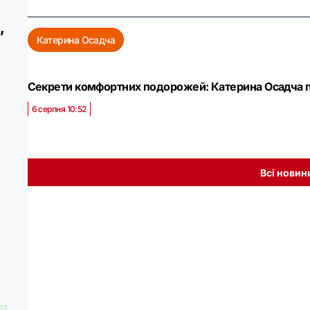
,
Катерина Осадча
Секрети комфортних подорожей: Катерина Осадча по
6 серпня 10:52
Всі новин