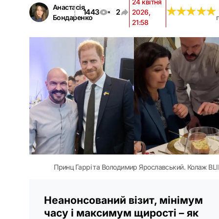
24 квітня
Анастасія
★
★
★
★
★
★
★
★
★
★
1443
2
2026,
Бондаренко
21:58
Принц Гаррі та Володимир Ярославський. Колаж BLI
Неанонсований візит, мінімум
часу і максимум щирості – як