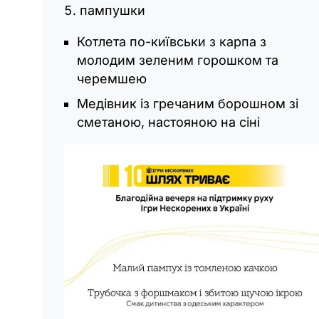
пампушки
Котлета по-київськи з карпа з
молодим зеленим горошком та
черемшею
Медівник із гречаним борошном зі
сметаною, настояною на сіні