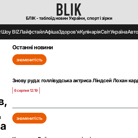
БЛІК - таблоїд новин України, спорт і зірки
т
Шоу BIZ
Лайфстайл
Афіша
Здоров'я
Кулінарія
Світ
Україна
Авт
Останні новини
знаменитість
Знову руда: голлівудська актриса Ліндсей Лохан ка
6 серпня 12:19
в,
д
знаменитість
ва