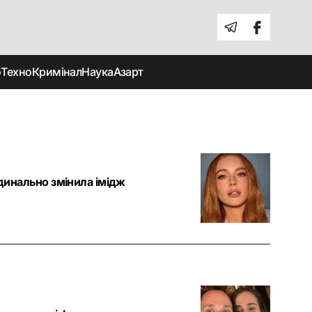
о
Техно
Кримінал
Наука
Азарт
рдинально змінила імідж