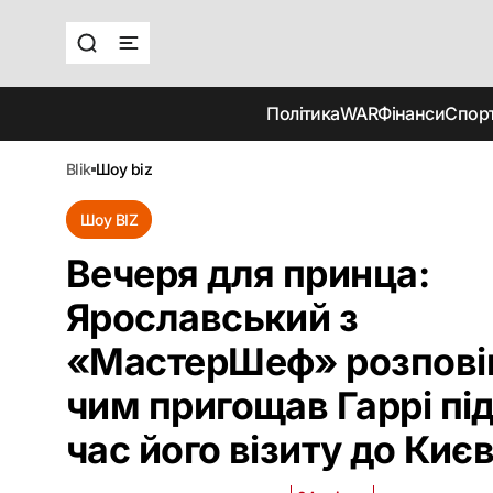
Політика
WAR
Фінанси
Спор
blik
шоу biz
Шоу BIZ
Вечеря для принца:
Ярославський з
«МастерШеф‎» розпові
чим пригощав Гаррі пі
час його візиту до Киє