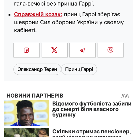
гала‑вечорі без принца Гаррі.
Справжній козак:
принц Гаррі зберігає
шеврони Сил оборони України у своєму
кабінеті.
Олександр Терен
Принц Гаррі