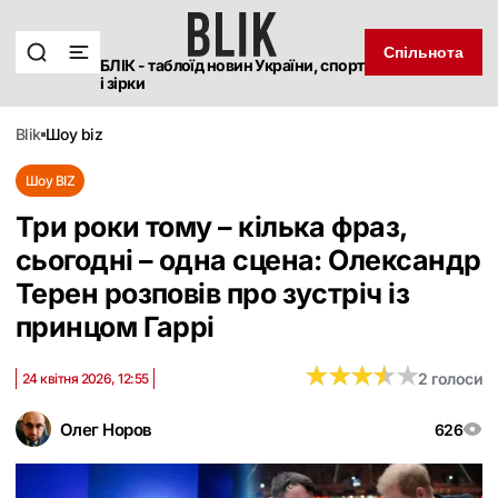
Спільнота
БЛІК - таблоїд новин України, спорт
і зірки
blik
шоу biz
Шоу BIZ
Три роки тому – кілька фраз,
сьогодні – одна сцена: Олександр
Терен розповів про зустріч із
принцом Гаррі
★
★
★
★
★
★
★
★
★
★
2 голоси
24 квітня 2026, 12:55
Олег Норов
626