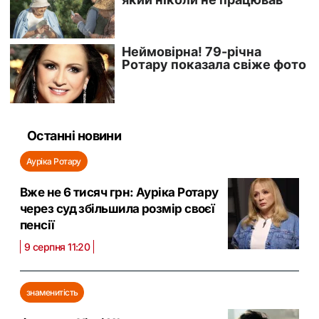
Останні новини
Ауріка Ротару
Вже не 6 тисяч грн: Ауріка Ротару
через суд збільшила розмір своєї
пенсії
9 серпня 11:20
знаменитість