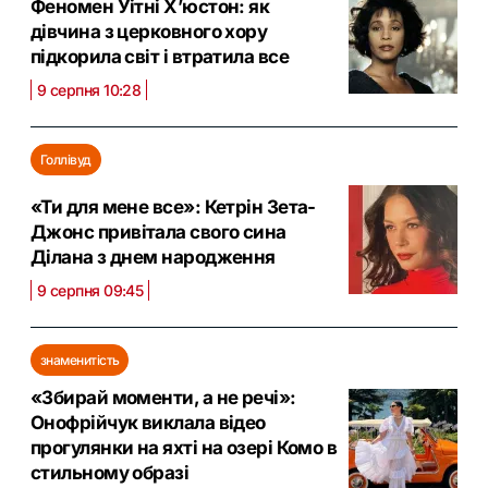
Феномен Уітні Х’юстон: як
дівчина з церковного хору
підкорила світ і втратила все
9 серпня 10:28
Голлівуд
«Ти для мене все»: Кетрін Зета-
Джонс привітала свого сина
Ділана з днем народження
9 серпня 09:45
знаменитість
«Збирай моменти, а не речі»:
Онофрійчук виклала відео
прогулянки на яхті на озері Комо в
стильному образі