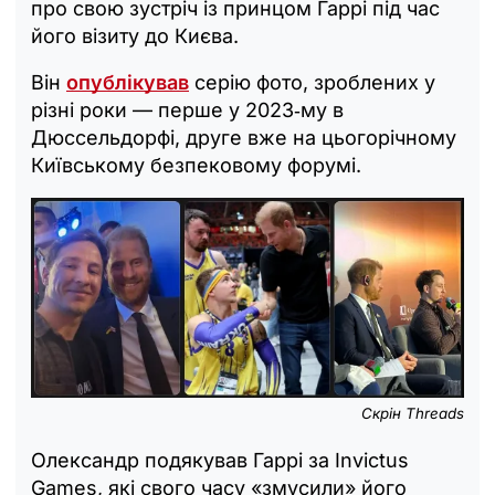
про свою зустріч із принцом Гаррі під час
його візиту до Києва.
Він
опублікував
серію фото, зроблених у
різні роки — перше у 2023‑му в
Дюссельдорфі, друге вже на цьогорічному
Київському безпековому форумі.
Скрін Threads
Олександр подякував Гаррі за Invictus
Games, які свого часу «змусили» його