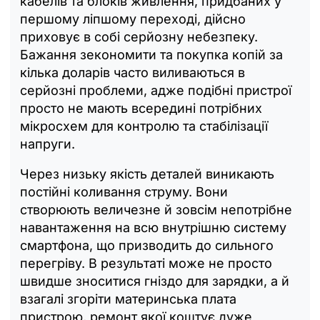
кабелів та блоків живлення, придбаних у
першому ліпшому переході, дійсно
приховує в собі серйозну небезпеку.
Бажання зекономити та покупка копій за
кілька доларів часто виливаються в
серйозні проблеми, адже подібні пристрої
просто не мають всередині потрібних
мікросхем для контролю та стабілізації
напруги.
Через низьку якість деталей виникають
постійні коливання струму. Вони
створюють величезне й зовсім непотрібне
навантаження на всю внутрішню систему
смартфона, що призводить до сильного
перегріву. В результаті може не просто
швидше зноситися гніздо для зарядки, а й
взагалі згоріти материнська плата
пристрою, ремонт якої коштує дуже