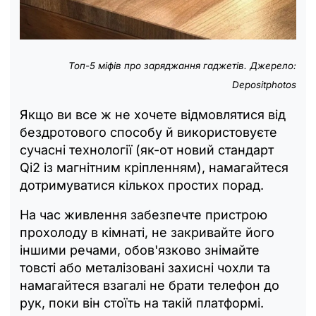
Топ-5 міфів про заряджання гаджетів. Джерело:
Depositphotos
Якщо ви все ж не хочете відмовлятися від
бездротового способу й використовуєте
сучасні технології (як-от новий стандарт
Qi2 із магнітним кріпленням), намагайтеся
дотримуватися кількох простих порад.
На час живлення забезпечте пристрою
прохолоду в кімнаті, не закривайте його
іншими речами, обов'язково знімайте
товсті або металізовані захисні чохли та
намагайтеся взагалі не брати телефон до
рук, поки він стоїть на такій платформі.