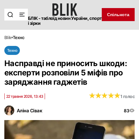
Спільнота
БЛІК - таблоїд новин України, спорт
і зірки
blik
техно
Техно
Насправді не приносить шкоди:
експерти розповіли 5 міфів про
заряджання гаджетів
★
★
★
★
★
★
★
★
★
★
1 голос
22 травня 2026, 13:43
Аліна Сівак
83