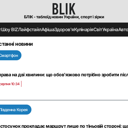
БЛІК - таблоїд новин України, спорт і зірки
т
Шоу BIZ
Лайфстайл
Афіша
Здоров'я
Кулінарія
Світ
Україна
Авт
станні новини
Смартфон
рава на дві хвилини: що обов'язково потрібно зробити піс
 серпня 10:34
Південна Корея
стосунок прокладає маршрут лише по тіньовій стороні: 