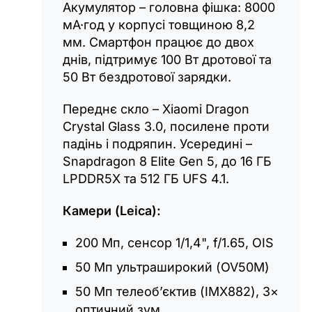
Акумулятор – головна фішка: 8000
мА·год у корпусі товщиною 8,2
мм. Смартфон працює до двох
днів, підтримує 100 Вт дротової та
50 Вт бездротової зарядки.
Переднє скло – Xiaomi Dragon
Crystal Glass 3.0, посилене проти
падінь і подряпин. Усередині –
Snapdragon 8 Elite Gen 5, до 16 ГБ
LPDDR5X та 512 ГБ UFS 4.1.
Камери (Leica):
200 Мп, сенсор 1/1,4", f/1.65, OIS
50 Мп ультраширокий (OV50M)
50 Мп телеоб’єктив (IMX882), 3×
оптичний зум