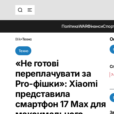
Політика
WAR
Фінанси
Спор
О
blik
техно
Техно
«Не готові
Сп
переплачувати за
7
Pro-фішки»: Xiaomi
представила
смартфон 17 Max для
За