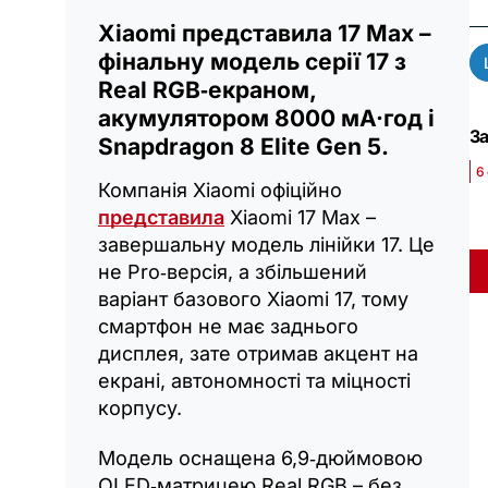
Xiaomi представила 17 Max –
фінальну модель серії 17 з
Real RGB‑екраном,
акумулятором 8000 мА·год і
За
Snapdragon 8 Elite Gen 5.
6
Компанія Xiaomi офіційно
представила
Xiaomi 17 Max –
завершальну модель лінійки 17. Це
не Pro‑версія, а збільшений
варіант базового Xiaomi 17, тому
смартфон не має заднього
дисплея, зате отримав акцент на
екрані, автономності та міцності
корпусу.
Модель оснащена 6,9‑дюймовою
OLED‑матрицею Real RGB – без