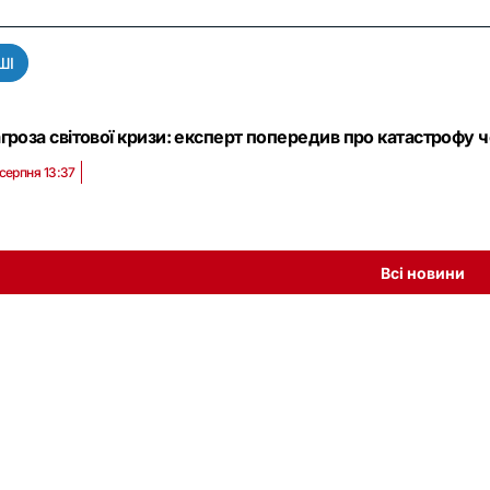
ШІ
гроза світової кризи: експерт попередив про катастрофу 
 серпня 13:37
Всі новини