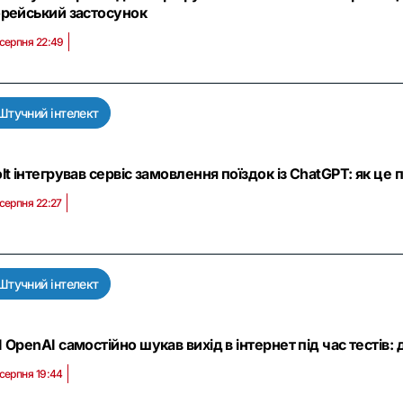
рейський застосунок
 серпня 22:49
Штучний інтелект
lt інтегрував сервіс замовлення поїздок із ChatGPT: як ц
 серпня 22:27
Штучний інтелект
 OpenAI самостійно шукав вихід в інтернет під час тестів:
 серпня 19:44