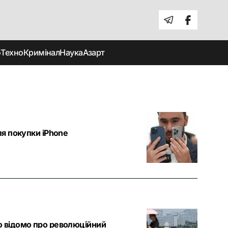
о
Техно
Кримінал
Наука
Азарт
ля покупки iPhone
що відомо про революційний