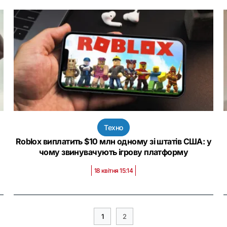
Техно
Roblox виплатить $10 млн одному зі штатів США: у
чому звинувачують ігрову платформу
18 квітня 15:14
1
2