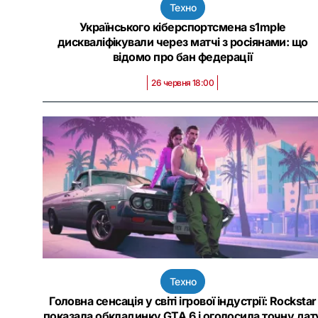
Техно
Українського кіберспортсмена s1mple
дискваліфікували через матчі з росіянами: що
відомо про бан федерації
26 червня 18:00
Техно
Головна сенсація у світі ігрової індустрії: Rockstar
показала обкладинку GTA 6 і оголосила точну дат