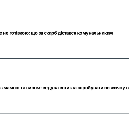
ле не готівкою: що за скарб дістався комунальникам
з мамою та сином: ведуча встигла спробувати незвичну с