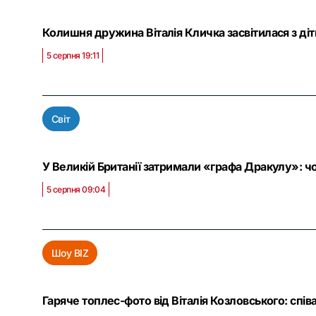
Колишня дружина Віталія Кличка засвітилася з ді
5 серпня 19:11
Світ
У Великій Британії затримали «графа Дракулу»: чо
5 серпня 09:04
Шоу BIZ
Гаряче топлес-фото від Віталія Козловського: спів