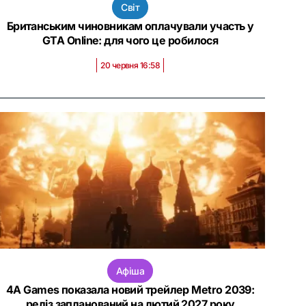
Світ
Британським чиновникам оплачували участь у
GTA Online: для чого це робилося
20 червня 16:58
Афіша
4A Games показала новий трейлер Metro 2039:
реліз запланований на лютий 2027 року