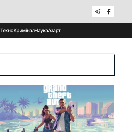
о
Техно
Кримінал
Наука
Азарт