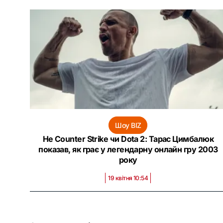
Шоу BIZ
Не Counter Strike чи Dota 2: Тарас Цимбалюк
показав, як грає у легендарну онлайн гру 2003
року
19 квітня 10:54