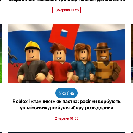
13 червня 19:55
Україна
Roblox і «танчики» як пастка: росіяни вербують
українських дітей для збору розвідданих
2 червня 16:55