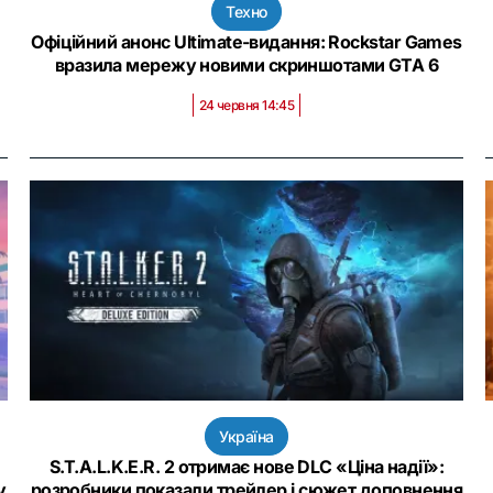
Техно
Офіційний анонс Ultimate-видання: Rockstar Games
вразила мережу новими скриншотами GTA 6
24 червня 14:45
Україна
S.T.A.L.K.E.R. 2 отримає нове DLC «Ціна надії»:
у
розробники показали трейлер і сюжет доповнення