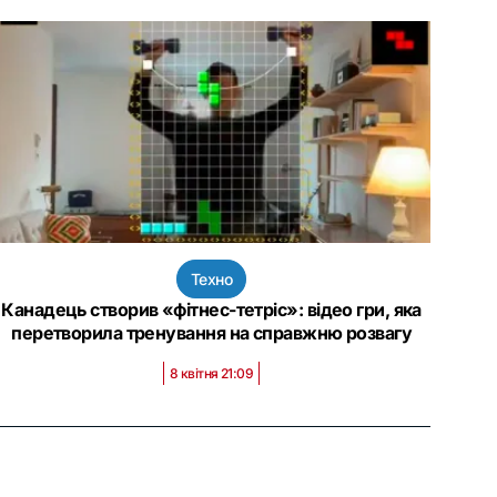
Техно
Канадець створив «фітнес-тетріс»: відео гри, яка
перетворила тренування на справжню розвагу
8 квітня 21:09