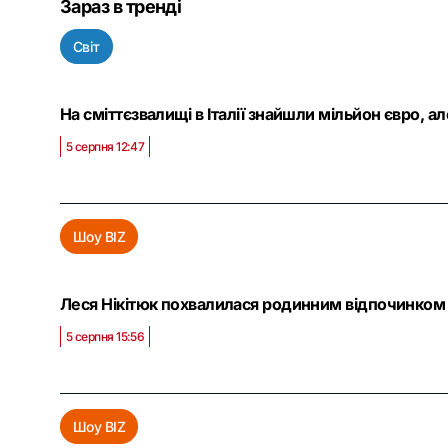
Зараз в тренді
Світ
На сміттєзвалищі в Італії знайшли мільйон євро, а
5 серпня 12:47
Шоу BIZ
Леся Нікітюк похвалилася родинним відпочинком 
5 серпня 15:56
Шоу BIZ