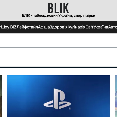
БЛІК - таблоїд новин України, спорт і зірки
т
Шоу BIZ
Лайфстайл
Афіша
Здоров'я
Кулінарія
Світ
Україна
Авт