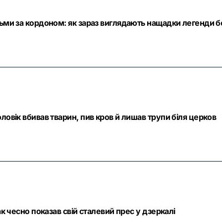
тьми за кордоном: як зараз виглядають нащадки легенди б
ловік вбивав тварин, пив кров й лишав трупи біля церков
ак чесно показав свій сталевий прес у дзеркалі