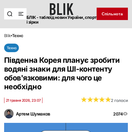
Спільнота
БЛІК - таблоїд новин України, спорт
і зірки
blik
техно
Техно
Південна Корея планує зробити
водяні знаки для ШІ-контенту
обов'язковими: для чого це
необхідно
★
★
★
★
★
★
★
★
★
★
2 голоси
21 травня 2026, 23:07
Артем Шумаков
2074