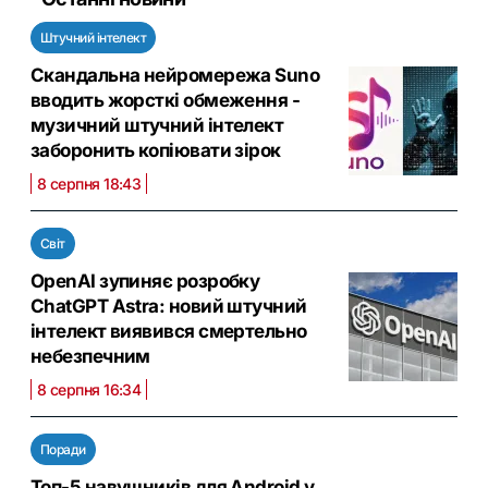
Штучний інтелект
Скандальна нейромережа Suno
вводить жорсткі обмеження -
музичний штучний інтелект
заборонить копіювати зірок
8 серпня 18:43
Світ
OpenAI зупиняє розробку
ChatGPT Astra: новий штучний
інтелект виявився смертельно
небезпечним
8 серпня 16:34
Поради
Топ-5 навушників для Android у