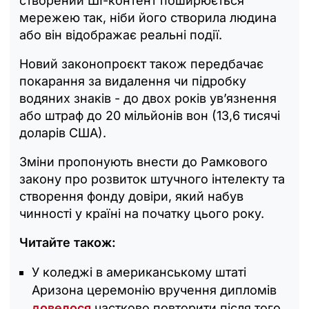
створений ШІ-контент поширюється
мережею так, ніби його створила людина
або він відображає реальні події.
Новий законопроєкт також передбачає
покарання за видалення чи підробку
водяних знаків - до двох років ув’язнення
або штраф до 20 мільйонів вон (13,6 тисячі
доларів США).
Зміни пропонують внести до Рамкового
закону про розвиток штучного інтелекту та
створення фонду довіри, який набув
чинності у країні на початку цього року.
Читайте також:
У коледжі в американському штаті
Аризона церемонію вручення дипломів
довелося
частково повторити після того,