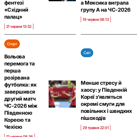
фентезі
а Мексика виграла
«‎Східний
групу А на ЧС-2026
палац»
19 червня 08:13
21 червня 13:52
Спорт
Світ
Вольова
перемога та
перша
розірвана
Менше стресу й
футболка: як
хаосу: у Південній
завершився
Кореї з’являться
другий матч
окремі смуги для
ЧС-2026 між
повільних і швидких
Південною
пішоходів
Кореєю та
Чехією
29 травня 22:01
12 червня 08:36