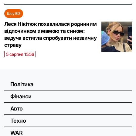
Шоу BIZ
Леся Нікітюк похвалилася родинним
відпочинком з мамою та сином:
ведуча встигла спробувати незвичну
страву
5 серпня 15:56
Політика
Фінанси
Авто
Техно
WAR