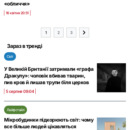
«обличчя»
16 квітня 20:51
1
2
3
Зараз в тренді
Світ
У Великій Британії затримали «графа
Дракулу»: чоловік вбивав тварин,
пив кров й лишав трупи біля церков
5 серпня 09:04
Лайфстайл
Мікробудинки підкорюють світ: чому
все більше людей цікавляться