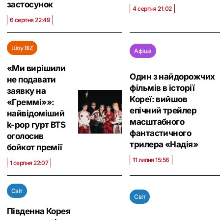
застосунок
4 серпня 21:02
6 серпня 22:49
Шоу BIZ
Афіша
«Ми вирішили
Один з найдорожчих
не подавати
фільмів в історії
заявку на
Кореї: вийшов
«Греммі»»:
епічний трейлер
найвідоміший
масштабного
k-pop гурт BTS
фантастичного
оголосив
трилера «Надія»
бойкот премії
11 липня 15:56
1 серпня 22:07
Світ
Світ
Південна Корея