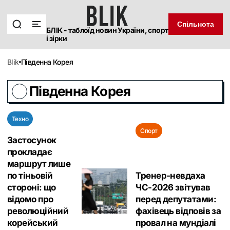
Спільнота
БЛІК - таблоїд новин України, спорт
і зірки
blik
Південна Корея
Південна Корея
Техно
Спорт
Застосунок
прокладає
маршрут лише
по тіньовій
Тренер-невдаха
стороні: що
ЧС-2026 звітував
відомо про
перед депутатами:
революційний
фахівець відповів за
корейський
провал на мундіалі