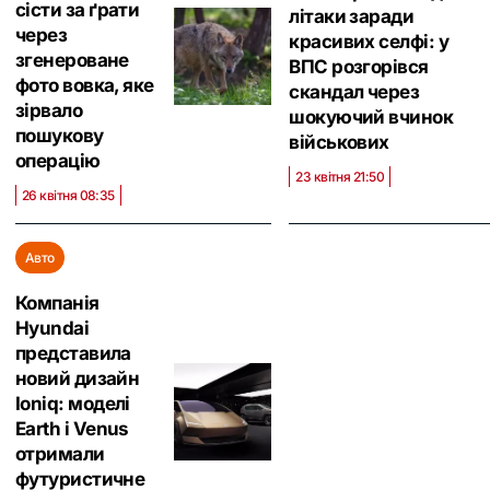
сісти за ґрати
літаки заради
через
красивих селфі: у
згенероване
ВПС розгорівся
фото вовка, яке
скандал через
зірвало
шокуючий вчинок
пошукову
військових
операцію
23 квітня 21:50
26 квітня 08:35
Авто
Компанія
Hyundai
представила
новий дизайн
Ioniq: моделі
Earth і Venus
отримали
футуристичне