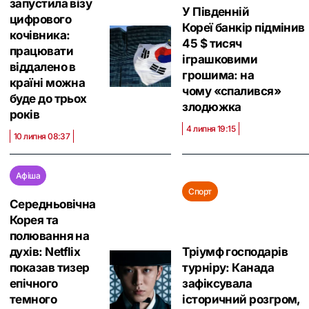
запустила візу
У Південній
цифрового
Кореї банкір підмінив
кочівника:
45 $ тисяч
працювати
іграшковими
віддалено в
грошима: на
країні можна
чому «спалився»
буде до трьох
злодюжка
років
4 липня 19:15
10 липня 08:37
Афіша
Спорт
Середньовічна
Корея та
полювання на
духів: Netflix
Тріумф господарів
показав тизер
турніру: Канада
епічного
зафіксувала
темного
історичний розгром,