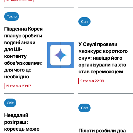
Техно
Світ
Південна Корея
планує зробити
водяні знаки
У Сеулі провели
для ШІ-
«конкурс короткого
контенту
сну»: навіщо його
обов'язковими:
організували та хто
для чого це
став переможцем
необхідно
2 травня 22:39
21 травня 23:07
Світ
Світ
Невдалий
розіграш:
кореєць може
Пілоти розбили два