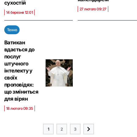
сухостій
27 лютого 09:27
14 березня 12:01
Техно
Ватикан
вдається до
послуг
штучного
інтелекту у
своїх
проповідях:
що зміниться
для вірян
18 лютого 09:35
1
2
3