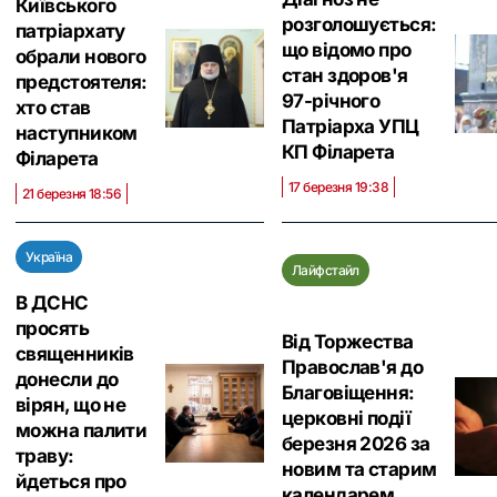
Київського
розголошується:
патріархату
що відомо про
обрали нового
стан здоров'я
предстоятеля:
97-річного
хто став
Патріарха УПЦ
наступником
КП Філарета
Філарета
17 березня 19:38
21 березня 18:56
Україна
Лайфстайл
В ДСНС
просять
Від Торжества
священників
Православ'я до
донесли до
Благовіщення:
вірян, що не
церковні події
можна палити
березня 2026 за
траву:
новим та старим
йдеться про
календарем