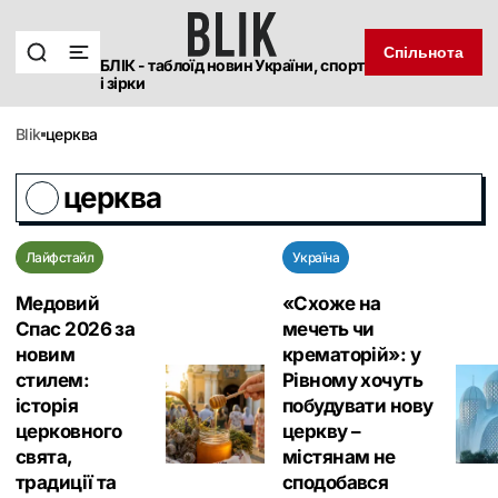
Спільнота
БЛІК - таблоїд новин України, спорт
і зірки
blik
церква
церква
Лайфстайл
Україна
Медовий
«Схоже на
Спас 2026 за
мечеть чи
новим
крематорій»: у
стилем:
Рівному хочуть
історія
побудувати нову
церковного
церкву –
свята,
містянам не
традиції та
сподобався