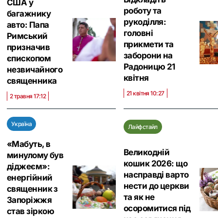
США у
роботу та
багажнику
рукоділля:
авто: Папа
головні
Римський
прикмети та
призначив
заборони на
єпископом
Радоницю 21
незвичайного
квітня
священника
21 квітня 10:27
2 травня 17:12
Україна
Лайфстайл
«Мабуть, в
Великодній
минулому був
кошик 2026: що
діджеєм»:
насправді варто
енергійний
нести до церкви
священник з
та як не
Запоріжжя
осоромитися під
став зіркою