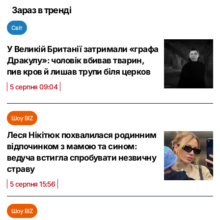
Зараз в тренді
Світ
У Великій Британії затримали «графа
Дракулу»: чоловік вбивав тварин,
пив кров й лишав трупи біля церков
5 серпня 09:04
Шоу BIZ
Леся Нікітюк похвалилася родинним
відпочинком з мамою та сином:
ведуча встигла спробувати незвичну
страву
5 серпня 15:56
Шоу BIZ