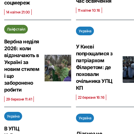
час освячення
соцмереж
11 квітня 10:16
14 квітня 21:00
Лайфстайл
Україна
Вербна неділя
У Києві
2026: коли
попрощалися з
відзначають в
патріархом
Україні за
Філаретом: де
новим стилем
поховали
і що
очільника УПЦ
заборонено
КП
робити
22 березня 16:16
29 березня 11:41
Україна
Україна
В УПЦ
Діагноз не