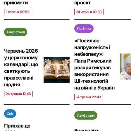
прикмети
проєкт
1 серпня 09:53
24 червня 10:39
Політика
Лайфстайл
«Посилює
напруженість і
Червень 2026
небезпеку»:
у церковному
Папа Римський
календарі: що
розкритикував
святкують
використання
православні
ШІ-технологій
щодня
на війні в Україні
24 травня 12:46
14 травня 22:43
Світ
Лайфстайл
Приїхав до
Відкладіть