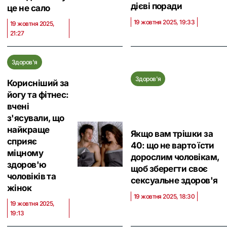
дієві поради
це не сало
19 жовтня 2025, 19:33
19 жовтня 2025,
21:27
Здоров'я
Здоров'я
Корисніший за
йогу та фітнес:
вчені
з'ясували, що
найкраще
Якщо вам трішки за
сприяє
40: що не варто їсти
міцному
дорослим чоловікам,
здоров'ю
щоб зберегти своє
чоловіків та
сексуальне здоров'я
жінок
19 жовтня 2025, 18:30
19 жовтня 2025,
19:13