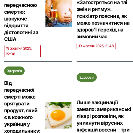
«Загостряться на тлі
передчасною
зміни ритму»:
смертю:
психіатр пояснив, як
шокуюче
може позначитися на
відкриття
здоров'ї перехід на
дієтологині за
зимовий час
США
19 жовтня 2025, 21:48
19 жовтня 2025,
22:38
Здоров'я
Здоров'я
Від
передчасної
смерті може
Лише вакцинації
врятувати
замало: американські
продукт, який
лікарі розповіли, як
є в кожного
уникнути вірусних
українця у
інфекцій восени – три
холодильнику: