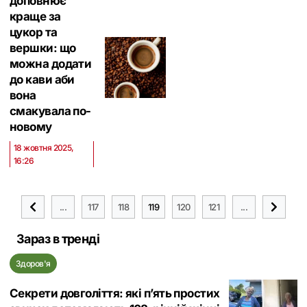
доповнює
краще за
цукор та
вершки: що
можна додати
до кави аби
вона
смакувала по-
новому
18 жовтня 2025,
16:26
...
117
118
119
120
121
...
Зараз в тренді
Здоров'я
Секрети довголіття: які п’ять простих