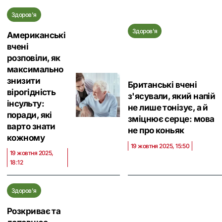
Здоров'я
Здоров'я
Американські
вчені
розповіли, як
максимально
знизити
Британські вчені
вірогідність
з'ясували, який напій
інсульту:
не лише тонізує, а й
поради, які
зміцнює серце: мова
варто знати
не про коньяк
кожному
19 жовтня 2025, 15:50
19 жовтня 2025,
18:12
Здоров'я
Розкриває та