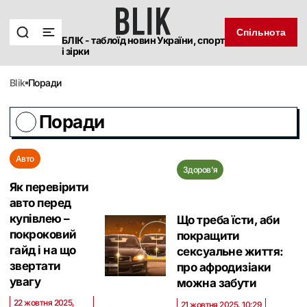
Спільнота
БЛІК - таблоїд новин України, спорт
і зірки
blik
Поради
Поради
Авто
Здоров'я
Як перевірити
авто перед
купівлею –
Що треба їсти, аби
покроковий
покращити
гайд і на що
сексуальне життя:
звертати
про афродизіаки
увагу
можна забути
22 жовтня 2025,
21 жовтня 2025, 10:29