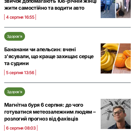
звичок допомагають 108-річній жінці
жити самостійно та водити авто
4 серпня 16:55
Здоров'я
Бананани чи апельсин: вчені
з'ясували, що краще захищає серце
та судини
5 серпня 13:56
Здоров'я
Магнітна буря 6 серпня: до чого
готуватися метеозалежним людям –
розлогий прогноз від фахівців
6 серпня 08:03