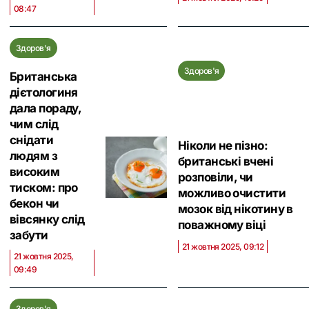
08:47
Здоров'я
Здоров'я
Британська
дієтологиня
дала пораду,
чим слід
снідати
Ніколи не пізно:
людям з
британські вчені
високим
розповіли, чи
тиском: про
можливо очистити
бекон чи
мозок від нікотину в
вівсянку слід
поважному віці
забути
21 жовтня 2025, 09:12
21 жовтня 2025,
09:49
Здоров'я