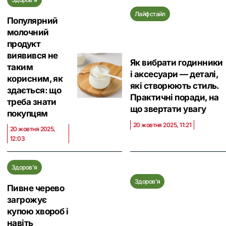
Лайфстайл
Популярний
молочний
продукт
виявився не
Як вибрати годинники
таким
і аксесуари — деталі,
корисним, як
які створюють стиль.
здається: що
Практичні поради, на
треба знати
що звертати увагу
покупцям
20 жовтня 2025, 11:21
20 жовтня 2025,
12:03
Здоров'я
Здоров'я
Пивне черево
загрожує
купою хвороб і
навіть