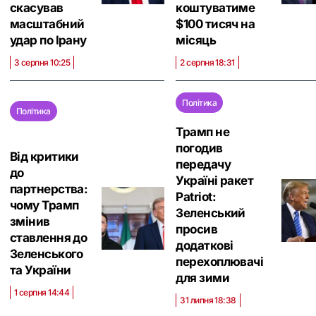
скасував
коштуватиме
масштабний
$100 тисяч на
удар по Ірану
місяць
3 серпня 10:25
2 серпня 18:31
Політика
Політика
Трамп не
погодив
Від критики
передачу
до
Україні ракет
партнерства:
Patriot:
чому Трамп
Зеленський
змінив
просив
ставлення до
додаткові
Зеленського
перехоплювачі
та України
для зими
1 серпня 14:44
31 липня 18:38