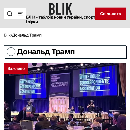
Спільнота
БЛІК - таблоїд новин України, спорт
і зірки
blik
Дональд Трамп
Дональд Трамп
Важливо