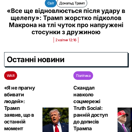
Світ
Дональд Трамп
«Все ще відновлюється після удару в
щелепу»: Трамп жорстко підколов
Макрона на тлі чуток про напружені
стосунки з дружиною
2 квітня 12:16
Останні новини
WAR
Політика
«Я не прагну
Скандал
вбивати
навколо
людей»:
соцмережі
Трамп
Truth Social:
заявив, що в
ранній доступ
останній
до дописів
момент
Трампа