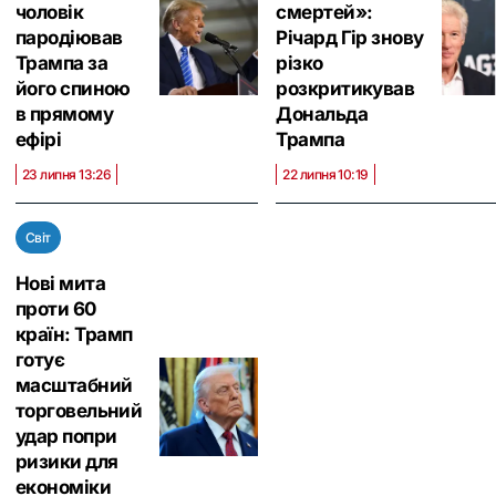
чоловік
смертей»:
пародіював
Річард Гір знову
Трампа за
різко
його спиною
розкритикував
в прямому
Дональда
ефірі
Трампа
23 липня 13:26
22 липня 10:19
Світ
Нові мита
проти 60
країн: Трамп
готує
масштабний
торговельний
удар попри
ризики для
економіки