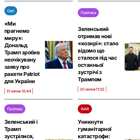
Світ
Політика
«Ми
Зеленський
прагнемо
отримав нові
миру»:
«козирі»: стало
Дональд
відомо що
Трамп зробив
сталося під час
неочікувану
останньої
заяву про
зустрічі з
ракети Patriot
Трампом
для України
30 липня 11:02
31 липня 10:44
Політика
WAR
Зеленський і
Уникнути
Трамп
гуманітарної
зустрілися,
катастрофи: