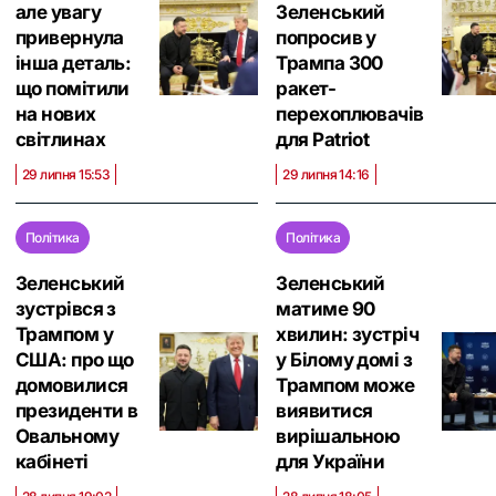
але увагу
Зеленський
привернула
попросив у
інша деталь:
Трампа 300
що помітили
ракет-
на нових
перехоплювачів
світлинах
для Patriot
29 липня 15:53
29 липня 14:16
Політика
Політика
Зеленський
Зеленський
зустрівся з
матиме 90
Трампом у
хвилин: зустріч
США: про що
у Білому домі з
домовилися
Трампом може
президенти в
виявитися
Овальному
вирішальною
кабінеті
для України