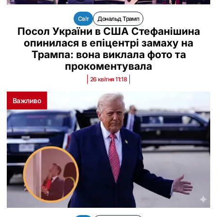
Світ
Дональд Трамп
Посол України в США Стефанішина
опинилася в епіцентрі замаху на
Трампа: вона виклала фото та
прокоментувала
26 квітня 11:18
Важливо