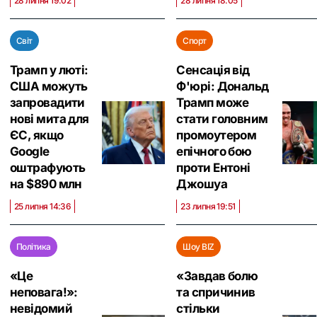
28 липня 19:02
28 липня 18:05
Світ
Спорт
Трамп у люті:
Сенсація від
США можуть
Ф'юрі: Дональд
запровадити
Трамп може
нові мита для
стати головним
ЄС, якщо
промоутером
Google
епічного бою
оштрафують
проти Ентоні
на $890 млн
Джошуа
25 липня 14:36
23 липня 19:51
Політика
Шоу BIZ
«Це
«Завдав болю
неповага!»:
та спричинив
невідомий
стільки