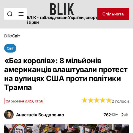
Спільнота
БЛІК - таблоїд новин України, спорт
і зірки
blik
світ
Світ
«Без королів»: 8 мільйонів
американців влаштували протест
на вулицях США проти політики
Трампа
★
★
★
★
★
★
★
★
★
★
2 голоси
29 березня 2026, 13:26
Анастасія Бондаренко
762
2