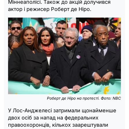
Міннеаполісі. Також до акцій долучився
актор і режисер Роберт де Ніро.
Роберт де Ніро на протесті. Фото: NBC
У Лос-Анджелесі затримали щонайменше
двох осіб за напад на федеральних
правоохоронців, кількох заарештували