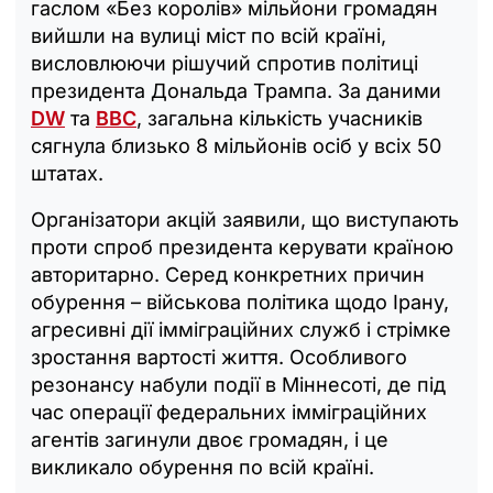
гаслом «Без королів» мільйони громадян
вийшли на вулиці міст по всій країні,
висловлюючи рішучий спротив політиці
президента Дональда Трампа. За даними
DW
та
BBC
, загальна кількість учасників
сягнула близько 8 мільйонів осіб у всіх 50
штатах.
Організатори акцій заявили, що виступають
проти спроб президента керувати країною
авторитарно. Серед конкретних причин
обурення – військова політика щодо Ірану,
агресивні дії імміграційних служб і стрімке
зростання вартості життя. Особливого
резонансу набули події в Міннесоті, де під
час операції федеральних імміграційних
агентів загинули двоє громадян, і це
викликало обурення по всій країні.