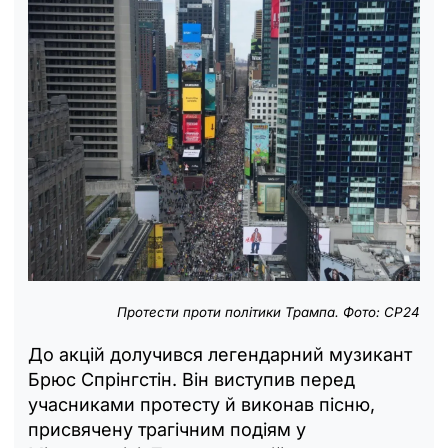
Протести проти політики Трампа. Фото: CP24
До акцій долучився легендарний музикант
Брюс Спрінгстін. Він виступив перед
учасниками протесту й виконав пісню,
присвячену трагічним подіям у