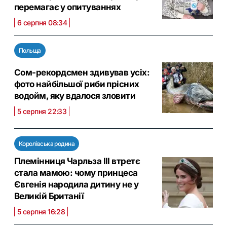
перемагає у опитуваннях
6 серпня 08:34
Польща
Сом-рекордсмен здивував усіх:
фото найбільшої риби прісних
водойм, яку вдалося зловити
5 серпня 22:33
Королівська родина
Племінниця Чарльза III втретє
стала мамою: чому принцеса
Євгенія народила дитину не у
Великій Британії
5 серпня 16:28