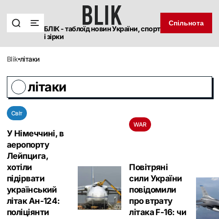
Спільнота
БЛІК - таблоїд новин України, спорт
і зірки
blik
літаки
літаки
Світ
WAR
У Німеччині, в
аеропорту
Лейпцига,
хотіли
Повітряні
підірвати
сили України
український
повідомили
літак Ан-124:
про втрату
поліціянти
літака F-16: чи