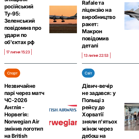
Rafale та
російський
ліцензію на
Ту-95:
виробництво
Зеленський
ракет:
повідомив про
Макрон
удари по
повідомив
об'єктах рф
деталі
17 липня 15:23
13 липня 22:53
Спорт
Світ
Незвичайне
Дівич-вечір
парі через матч
не задався: у
ЧС-2026
Польщі з
Англія -
рейсу до
Норвегія:
Хорватії
Norwegian Air
зняли п'ятьох
змінив логотип
жінок через
на British
дебош на