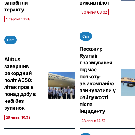
запобігли
вижив пілот
теракту
30 липня 08:02
5 серпня 13:48
Світ
Світ
Пасажир
Ryanair
Airbus
травмувався
завершив
під час
рекордний
польоту:
політ A350:
авіакомпанію
літак провів
звинуватили у
понад добу в
байдужості
небі без
після
зупинок
інциденту
29 липня 10:33
28 липня 14:57