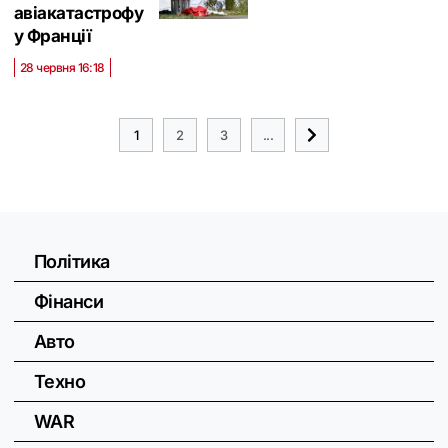
авіакатастрофу
у Франції
28 червня 16:18
1
2
3
...
Політика
Фінанси
Авто
Техно
WAR