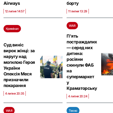
Airways
борту
12 липня 14:57
11 липня 13:29
WAR
Кримінал
П'ять
постраждалих
Суд виніс
— серед них
вирок жінці: за
дитина:
наругу над
росіяни
могилою Героя
скинули ФАБ
України
на
Олексія Меся
супермаркет
призначили
у
покарання
Краматорську
4 липня 20:35
4 липня 20:24
WAR
Техно