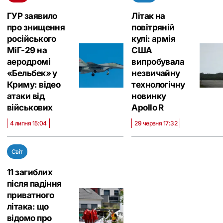
ГУР заявило
Літак на
про знищення
повітряній
російського
кулі: армія
МіГ-29 на
США
аеродромі
випробувала
«Бельбек» у
незвичайну
Криму: відео
технологічну
атаки від
новинку
військових
Apollo R
4 липня 15:04
29 червня 17:32
Світ
11 загиблих
після падіння
приватного
літака: що
відомо про