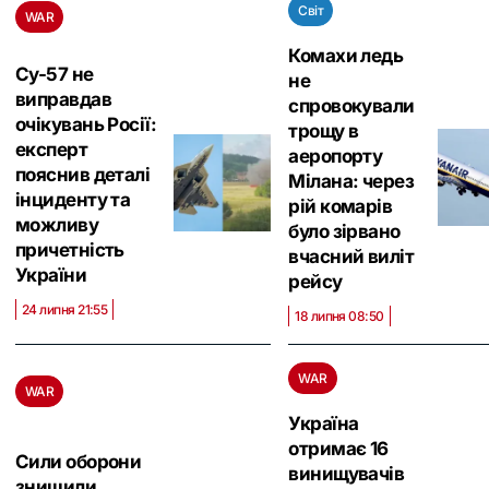
Світ
WAR
Комахи ледь
Су-57 не
не
виправдав
спровокували
очікувань Росії:
трощу в
експерт
аеропорту
пояснив деталі
Мілана: через
інциденту та
рій комарів
можливу
було зірвано
причетність
вчасний виліт
України
рейсу
24 липня 21:55
18 липня 08:50
WAR
WAR
Україна
отримає 16
Сили оборони
винищувачів
знищили