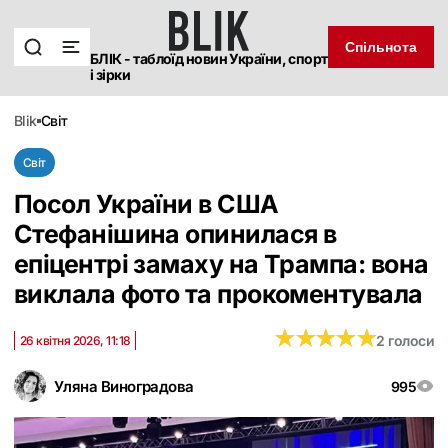
Спільнота
БЛІК - таблоїд новин України, спорт
і зірки
blik
світ
Світ
Посол України в США
Стефанішина опинилася в
епіцентрі замаху на Трампа: вона
виклала фото та прокоментувала
★
★
★
★
★
★
★
★
★
★
2 голоси
26 квітня 2026, 11:18
Уляна Виноградова
995