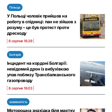
Польща
У Польщі чоловік прийшов на
роботу в спідниці: пан не зійшов з
розуму – це був протест проти
дрескоду
8 серпня 16:39
Болгарія
Інцидент на кордоні Болгарії:
невідомий дрон із вибухівкою
упав поблизу Трансбалканського
газопроводу
8 серпня 16:03
знаменитість
Моторошна знахідка біля маєтку