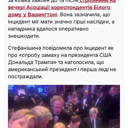
за кілька хвилин до та після
стрілянини на
вечері Асоціації кореспондентів Білого
дому у Вашингтоні
. Вона зазначила, що
інцидент міг мати значно гірші наслідки, а
нападника вдалося оперативно
знешкодити.
Стефанішина повідомила про інцидент як
про «спробу замаху на президента США
Дональда Трампа» та наголосила, що
американський президент і перша леді не
постраждали.