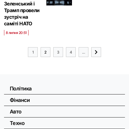
Зеленський і
Трамп провели
зустріч на
саміті НАТО
8 липня 20:51
1
2
3
4
...
Політика
Фінанси
Авто
Техно