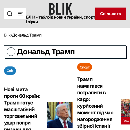
Спільнота
БЛІК - таблоїд новин України, спорт
і зірки
blik
Дональд Трамп
Дональд Трамп
Спорт
Світ
Трамп
намагався
Нові мита
потрапити в
проти 60 країн:
кадр:
Трамп готує
курйозний
масштабний
момент під час
торговельний
нагородження
Важ
удар попри
збірної Іспанії
ризики для