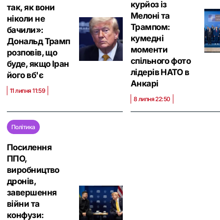
курйоз із
так, як вони
Мелоні та
ніколи не
Трампом:
бачили»:
кумедні
Дональд Трамп
моменти
розповів, що
спільного фото
буде, якщо Іран
лідерів НАТО в
його вб'є
Анкарі
11 липня 11:59
8 липня 22:50
Політика
Посилення
ППО,
виробництво
дронів,
завершення
війни та
конфузи: