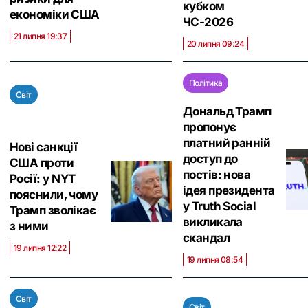
кубком
економіки США
ЧС-2026
21 липня 19:37
20 липня 09:24
Політика
Світ
Дональд Трамп
пропонує
платний ранній
Нові санкції
доступ до
США проти
постів: нова
Росії: у NYT
ідея президента
пояснили, чому
у Truth Social
Трамп зволікає
викликала
з ними
скандал
19 липня 12:22
19 липня 08:54
Світ
Світ