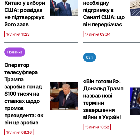
Китаю у вибори
необхідну
США: розвідка
підтримку в
не підтверджує
Сенаті США: що
його заяв
він передбачає
17 липня 11:23
17 липня 09:34
Політика
Світ
Оператор
телесуфлера
Трампа
«Він готовий»:
заробив понад
Дональд Трамп
$100 тисяч на
назвав нові
ставках щодо
терміни
промов
завершення
президента: як
війни в Україні
він це зробив
15 липня 18:52
17 липня 08:36