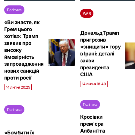
Політика
WAR
«Ви знаєте, як
Грем цього
Дональд Трамп
хотів»: Трамп
пригрозив
заявив про
«знищити» гору
високу
в Ірані: деталі
ймовірність
заяви
запровадження
президента
нових санкцій
США
проти росії
14 липня 18:40
14 липня 20:25
Політика
Політика
Кросівки
прем'єра
Албанії та
«Бомбити їх