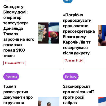
Скандал у
Білому домі:
«Потрібно
оператор
продовжувати
телесуфлера
працювати»:
Дональда
прессекретарка
Трампа
Білого дому
заробив на його
Каролін Лівітт
промовах
повернулася
понад $100
після декрету
тисяч
17 липня 14:24
18 липня 09:02
Політика
Політика
Трамп
Законопроєкт
розсекретив
про нові санкції
документи про
проти росії
втручання
набрав