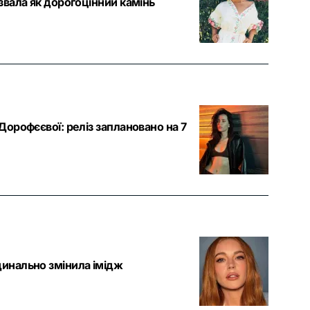
азвала як дорогоцінний камінь
 Дорофєєвої: реліз заплановано на 7
динально змінила імідж