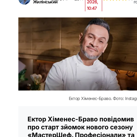
Жилінський
2026,
г
10:47
Ектор Хіменес-Браво. Фото: Insta
Ектор Хіменес-Браво повідомив
про старт зйомок нового сезону
«МастерШеф. Професіонали» та