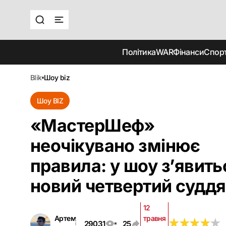
Політика
WAR
Фінанси
Спор
blik
шоу biz
Шоу BIZ
«МастерШеф»
неочікувано змінює
правила: у шоу з’явить
новий четвертий суддя
12
Артем
травня
★
★
★
★
★
★
★
★
★
★
29031
25