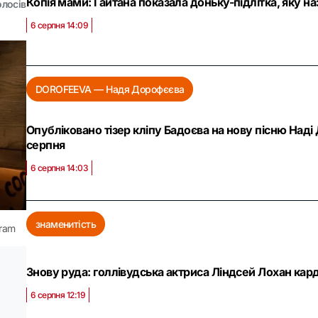
Копія мами: Гайтана показала доньку-підлітка, яку н
олосів
6 серпня 14:09
DOROFEEVA — Надя Дорофєєва
Опубліковано тізер кліпу Бадоєва на нову пісню Наді
серпня
6 серпня 14:03
знаменитість
gram
Знову руда: голлівудська актриса Ліндсей Лохан кар
6 серпня 12:19