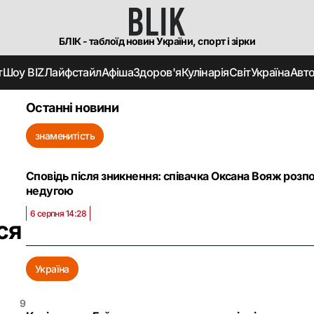
БЛІК - таблоїд новин України, спорт і зірки
т
Шоу BIZ
Лайфстайл
Афіша
Здоров'я
Кулінарія
Світ
Україна
Авт
Останні новини
знаменитість
Сповідь після зникнення: співачка Оксана Вояж розп
недугою
6 серпня 14:28
ся
Україна
9