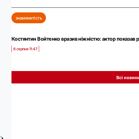
знаменитість
Костянтин Войтенко вразив ніжністю: актор показав
6 серпня 11:47
Всі новин