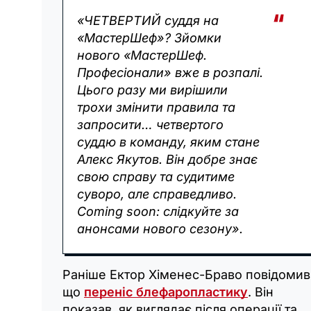
«ЧЕТВЕРТИЙ суддя на
«МастерШеф»? Зйомки
нового «МастерШеф.
Професіонали» вже в розпалі.
Цього разу ми вирішили
трохи змінити правила та
запросити… четвертого
суддю в команду, яким стане
Алекс Якутов. Він добре знає
свою справу та судитиме
суворо, але справедливо.
Coming soon: слідкуйте за
анонсами нового сезону».
Раніше Ектор Хіменес-Браво повідомив
що
переніс блефаропластику
. Він
показав, як виглядає після операції та