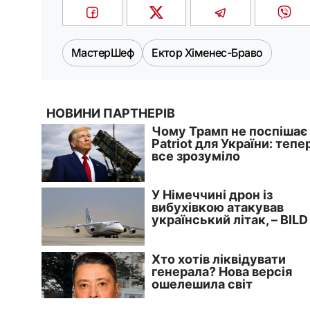
МастерШеф
Ектор Хіменес-Браво