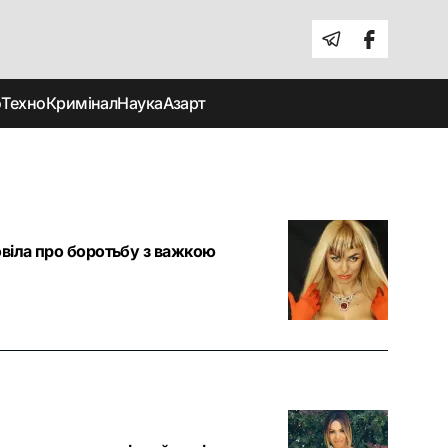
о
Техно
Кримінал
Наука
Азарт
овіла про боротьбу з важкою