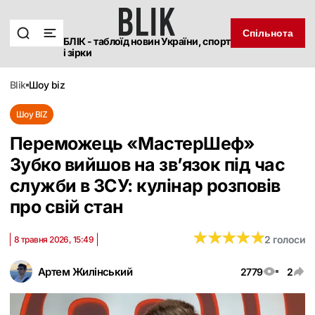
Спільнота
БЛІК - таблоїд новин України, спорт
і зірки
blik
шоу biz
Шоу BIZ
Переможець «МастерШеф»
Зубко вийшов на зв’язок під час
служби в ЗСУ: кулінар розповів
про свій стан
★
★
★
★
★
★
★
★
★
★
2 голоси
8 травня 2026, 15:49
Артем Жилінський
2779
2