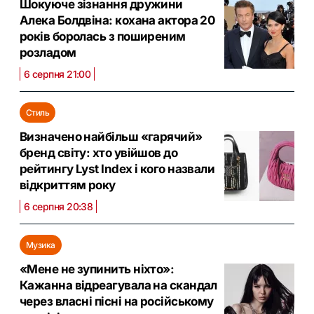
Шокуюче зізнання дружини
Алека Болдвіна: кохана актора 20
років боролась з поширеним
розладом
6 серпня 21:00
Стиль
Визначено найбільш «гарячий»
бренд світу: хто увійшов до
рейтингу Lyst Index і кого назвали
відкриттям року
6 серпня 20:38
Музика
«Мене не зупинить ніхто»:
Кажанна відреагувала на скандал
через власні пісні на російському