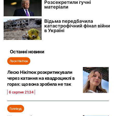
Останні новини
Леся Нікітюк
Лесю Нікітюк розкритикували
через катання на квадроциклі в
горах: що вона зробила не так
6 серпня 21:34
Голлівуд