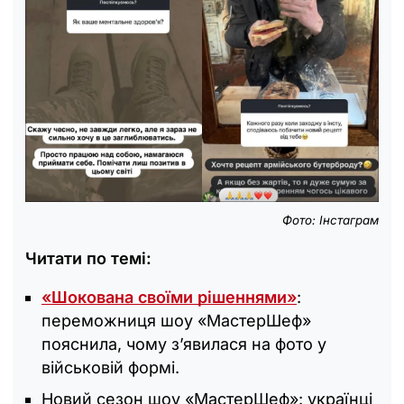
Фото: Інстаграм
Читати по темі:
«Шокована своїми рішеннями»
:
переможниця шоу «МастерШеф»
пояснила, чому з’явилася на фото у
військовій формі.
Новий сезон шоу «МастерШеф»: українці