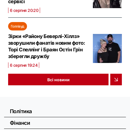
сервісі
6 серпня 20:20
Голлівуд
Зірки «Району Беверлі-Хіллз»
зворушили фанатів новим фото:
Торі Спеллінг і Браян Остін Грін
зберегли дружбу
6 серпня 19:24
Всі новини
Політика
Фінанси