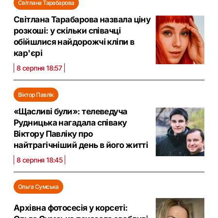
Світлана Тарабарова
Світлана Тарабарова назвала ціну
розкоші: у скільки співачці
обійшлися найдорожчі кліпи в
кар'єрі
8 серпня 18:57
Віктор Павлік
«Щасливі були»: телеведуча
Рудницька нагадала співаку
Віктору Павліку про
найтрагічніший день в його житті
8 серпня 18:45
Ольга Сумська
Архівна фотосесія у корсеті: