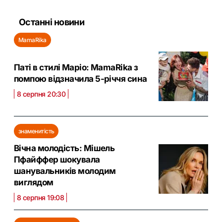
Останні новини
MamaRika
Паті в стилі Маріо: MamaRika з
помпою відзначила 5-річчя сина
8 серпня 20:30
знаменитість
Вічна молодість: Мішель
Пфайффер шокувала
шанувальників молодим
виглядом
8 серпня 19:08