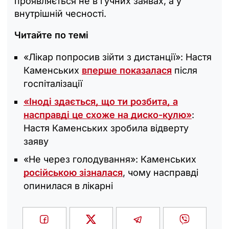
проявляється не в гучних заявах, а у
внутрішній чесності.
Читайте по темі
«Лікар попросив зійти з дистанції»: Настя
Каменських
вперше показалася
після
госпіталізації
«Іноді здається, що ти розбита, а
насправді це схоже на диско-кулю»
:
Настя Каменських зробила відверту
заяву
«‎Не через голодування»: Каменських
російською зізналася
, чому насправді
опинилася в лікарні