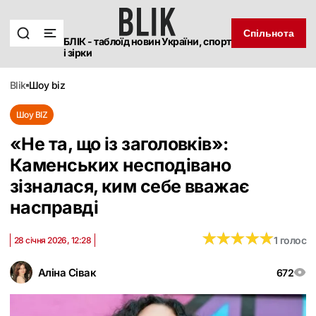
Спільнота
БЛІК - таблоїд новин України, спорт
і зірки
blik
шоу biz
Шоу BIZ
«Не та, що із заголовків»:
Каменських несподівано
зізналася, ким себе вважає
насправді
★
★
★
★
★
★
★
★
★
★
1 голос
28 січня 2026, 12:28
Аліна Сівак
672