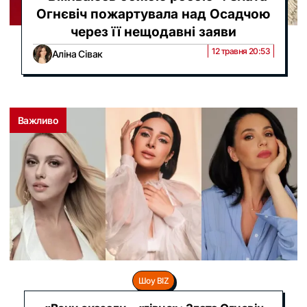
Огнєвіч пожартувала над Осадчою
через її нещодавні заяви
12 травня 20:53
Аліна Сівак
Важливо
Шоу BIZ