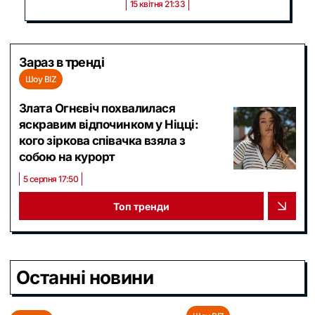
15 квітня 21:33
Зараз в тренді
Шоу BIZ
Злата Огнєвіч похвалилася
яскравим відпочинком у Ніцці:
кого зіркова співачка взяла з
собою на курорт
5 серпня 17:50
Топ тренди
Останні новини