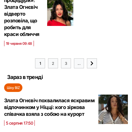
процедури»:
Злата Огнєвіч
відверто
розповіла, що
робить для
краси обличчя
19 червня 09:48
1
2
3
...
Зараз в тренді
Шоу BIZ
Злата Огнєвіч похвалилася яскравим
відпочинком у Ніцці: кого зіркова
співачка взяла з собою на курорт
5 серпня 17:50