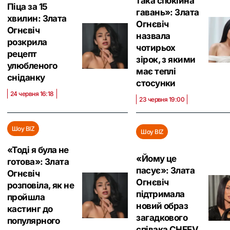
така спокійна
Піца за 15
гавань»: Злата
хвилин: Злата
Огнєвіч
Огнєвіч
назвала
розкрила
чотирьох
рецепт
зірок, з якими
улюбленого
має теплі
сніданку
стосунки
24 червня 16:18
23 червня 19:00
Шоу BIZ
Шоу BIZ
«Тоді я була не
«Йому це
готова»: Злата
пасує»: Злата
Огнєвіч
Огнєвіч
розповіла, як не
підтримала
пройшла
новий образ
кастинг до
загадкового
популярного
співака CHEEV