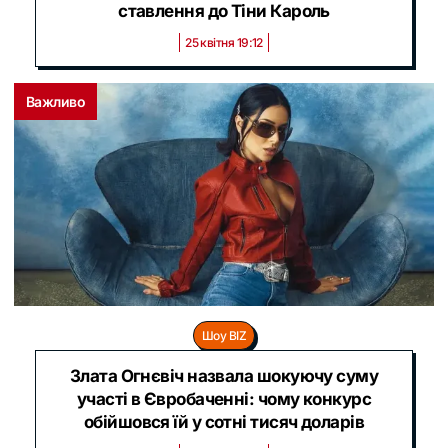
ставлення до Тіни Кароль
25 квітня 19:12
Важливо
Шоу BIZ
Злата Огнєвіч назвала шокуючу суму
участі в Євробаченні: чому конкурс
обійшовся їй у сотні тисяч доларів