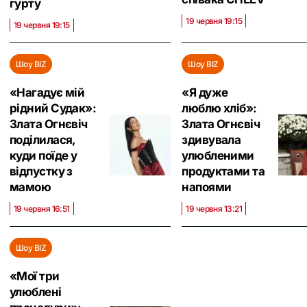
гурту
19 червня 19:15
19 червня 19:15
Шоу BIZ
Шоу BIZ
«Нагадує мій
«Я дуже
рідний Судак»:
люблю хліб»:
Злата Огнєвіч
Злата Огнєвіч
поділилася,
здивувала
куди поїде у
улюбленими
відпустку з
продуктами та
мамою
напоями
19 червня 16:51
19 червня 13:21
Шоу BIZ
«Мої три
улюблені