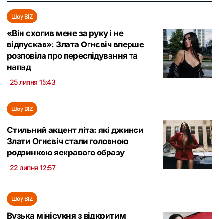
Шоу BIZ
«Він схопив мене за руку і не
відпускав»: Злата Огнєвіч вперше
розповіла про переслідування та
напад
25 липня 15:43
Шоу BIZ
Стильний акцент літа: які джинси
Злати Огнєвіч стали головною
родзинкою яскравого образу
22 липня 12:57
Шоу BIZ
Вузька мінісукня з відкритим