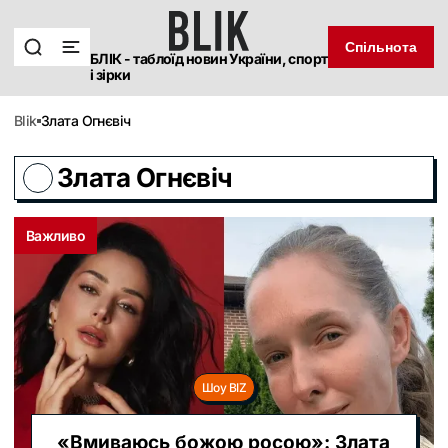
Спільнота
БЛІК - таблоїд новин України, спорт
і зірки
blik
Злата Огнєвіч
Злата Огнєвіч
Важливо
Шоу BIZ
«Вмиваюсь божою росою»: Злата