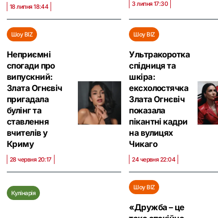
3 липня 17:30
18 липня 18:44
Шоу BIZ
Шоу BIZ
Неприємні
Ультракоротка
спогади про
спідниця та
випускний:
шкіра:
Злата Огнєвіч
ексхолостячка
пригадала
Злата Огнєвіч
булінг та
показала
ставлення
пікантні кадри
вчителів у
на вулицях
Криму
Чикаго
28 червня 20:17
24 червня 22:04
Шоу BIZ
Кулінарія
«Дружба – це