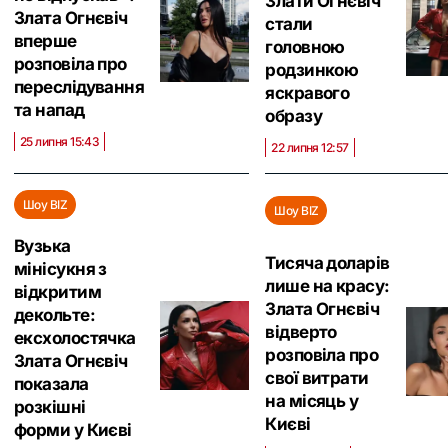
Злати Огнєвіч
Злата Огнєвіч
стали
вперше
головною
розповіла про
родзинкою
переслідування
яскравого
та напад
образу
25 липня 15:43
22 липня 12:57
Шоу BIZ
Шоу BIZ
Вузька
Тисяча доларів
мінісукня з
лише на красу:
відкритим
Злата Огнєвіч
декольте:
відверто
ексхолостячка
розповіла про
Злата Огнєвіч
свої витрати
показала
на місяць у
розкішні
Києві
форми у Києві