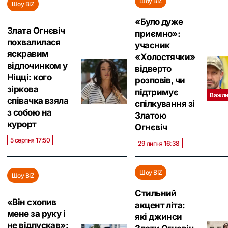
Шоу BIZ
Шоу BIZ
«Було дуже
Злата Огнєвіч
приємно»:
похвалилася
учасник
яскравим
«Холостячки»
відпочинком у
відверто
Ніцці: кого
розповів, чи
зіркова
підтримує
Важли
співачка взяла
спілкування зі
з собою на
Златою
курорт
Огнєвіч
5 серпня 17:50
29 липня 16:38
Шоу BIZ
Шоу BIZ
Стильний
«Він схопив
акцент літа:
мене за руку і
які джинси
не відпускав»: