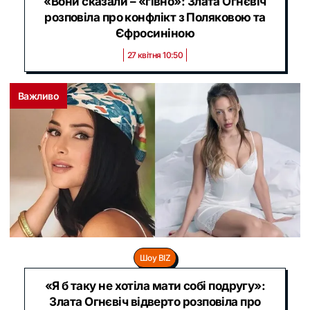
«Вони сказали – «гівно»: Злата Огнєвіч
розповіла про конфлікт з Поляковою та
Єфросиніною
27 квітня 10:50
Важливо
Шоу BIZ
«Я б таку не хотіла мати собі подругу»:
Злата Огнєвіч відверто розповіла про