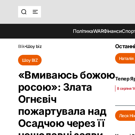
Політика
WAR
Фінанси
Спор
Останні
blik
шоу biz
Наталія
Шоу BIZ
«Вмиваюсь божою
Тепер Яр
росою»: Злата
8 серпня 1
Огнєвіч
пожартувала над
Леся Ні
Осадчою через її