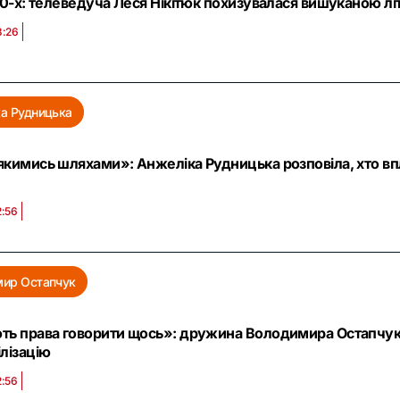
90-х: телеведуча Леся Нікітюк похизувалася вишуканою л
3:26
а Рудницька
якимись шляхами»: Анжеліка Рудницька розповіла, хто вп
2:56
мир Остапчук
ть права говорити щось»: дружина Володимира Остапчука
лізацію
2:56