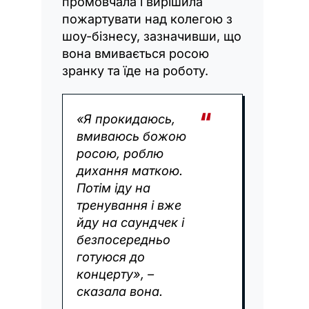
промовчала і вирішила
пожартувати над колегою з
шоу-бізнесу, зазначивши, що
вона вмивається росою
зранку та їде на роботу.
«Я прокидаюсь,
вмиваюсь божою
росою, роблю
дихання маткою.
Потім іду на
тренування і вже
йду на саундчек і
безпосередньо
готуюся до
концерту», –
сказала вона.