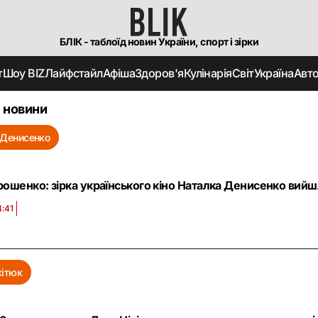
БЛІК - таблоїд новин України, спорт і зірки
т
Шоу BIZ
Лайфстайл
Афіша
Здоров'я
Кулінарія
Світ
Україна
Авт
 новини
 Денисенко
ошенко: зірка українського кіно Наталка Денисенко вийш
4:41
кітюк