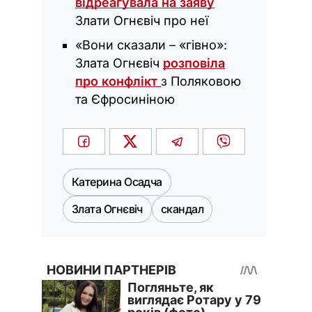
відреагувала на заяву
Злати Огнєвіч про неї
«Вони сказали – «гівно»:
Злата Огнєвіч
розповіла
про конфлікт
з Поляковою
та Єфросиніною
Катерина Осадча
Злата Огнєвіч
скандал