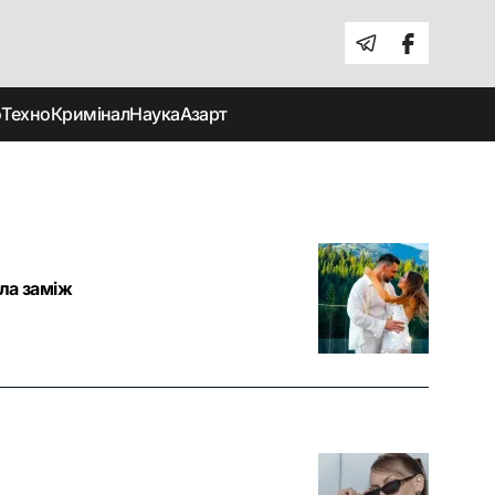
о
Техно
Кримінал
Наука
Азарт
ла заміж