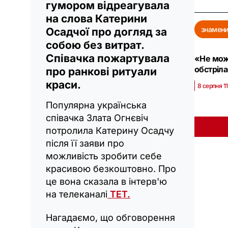
гумором відреагувала
на слова Катерини
знамени
Осадчої про догляд за
собою без витрат.
Співачка пожартувала
«Не можу
обстріл
про ранкові ритуали
краси.
8 серпня 1
Популярна українська
співачка Злата Огнєвіч
потролила Катерину Осадчу
після її заяви про
можливість зробити себе
красивою безкоштовно. Про
це вона сказала в інтерв'ю
на телеканалі
ТЕТ.
Нагадаємо, що обговорення