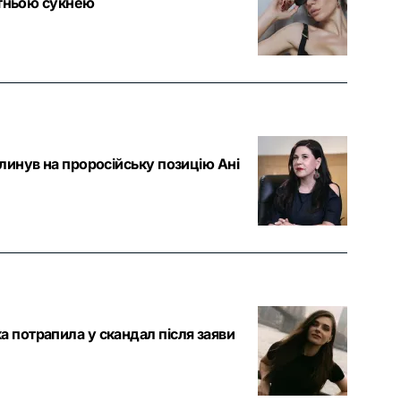
ітньою сукнею
линув на проросійську позицію Ані
 потрапила у скандал після заяви