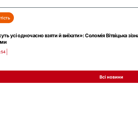
тість
ть усі одночасно взяти й виїхати»: Соломія Вітвіцька зізн
ами
1:54
Всі новини