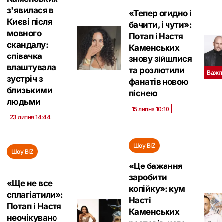
з'явилася в
«Тепер огидно і
Києві після
бачити, і чути»:
мовного
Потап і Настя
скандалу:
Каменських
співачка
знову зійшлися
влаштувала
та розлютили
Важл
зустріч з
фанатів новою
близькими
піснею
людьми
15 липня 10:10
23 липня 14:44
Шоу BIZ
Шоу BIZ
«Це бажання
заробити
«Ще не все
копійку»: кум
сплагіатили»:
Насті
Потап і Настя
Каменських
неочікувано