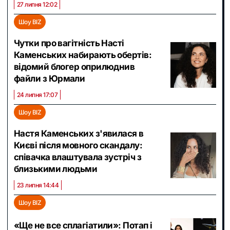
27 липня 12:02
Шоу BIZ
Чутки про вагітність Насті
Каменських набирають обертів:
відомий блогер оприлюднив
файли з Юрмали
24 липня 17:07
Шоу BIZ
Настя Каменських з'явилася в
Києві після мовного скандалу:
співачка влаштувала зустріч з
близькими людьми
23 липня 14:44
Шоу BIZ
«Ще не все сплагіатили»: Потап і