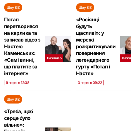
Шоу BIZ
Шоу BIZ
Потап
«Росіянці
перетворився
будуть
на карлика та
щасливі»: у
записав відео з
мережі
Настею
розкритикували
Каменських:
повернення
Важливо
Важл
«Самі винні,
легендарного
що платите за
гурту «Потап і
інтернет‎»
Настя»
9 червня 12:38
3 червня 09:22
Шоу BIZ
«‎Треба, щоб
серце було
вільне»: