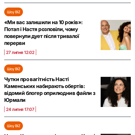
Шоу BIZ
«Ми вас залишили на 10 років»:
Потап і Настя розповіли, чому
повернули дует після тривалої
перерви
27 липня 12:02
Шоу BIZ
Чутки про вагітність Насті
Каменських набирають обертів:
відомий блогер оприлюднив файли з
Юрмали
24 липня 17:07
Шоу BIZ