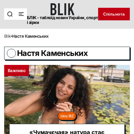
Спільнота
БЛІК - таблоїд новин України, спорт
і зірки
blik
Настя Каменських
Настя Каменських
Важливо
Шоу BIZ
«Чумачєчая» натура стає