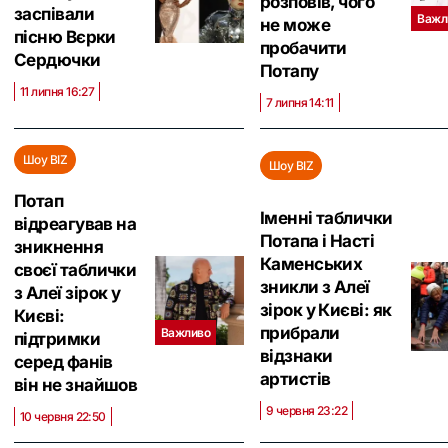
розповів, чого
заспівали
Важл
не може
пісню Вєрки
пробачити
Сердючки
Потапу
11 липня 16:27
7 липня 14:11
Шоу BIZ
Шоу BIZ
Потап
Іменні таблички
відреагував на
Потапа і Насті
зникнення
Каменських
своєї таблички
зникли з Алеї
з Алеї зірок у
зірок у Києві: як
Києві:
прибрали
Важливо
підтримки
відзнаки
серед фанів
артистів
він не знайшов
9 червня 23:22
10 червня 22:50