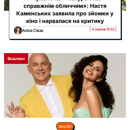
справжнім обличчям»: Настя
Каменських заявила про зйомки у
кіно і нарвалася на критику
4 серпня 15:52
Аліна Сівак
Важливо
Шоу BIZ