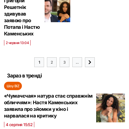
Григорій
Решетнік
здивував
заявою про
Потапа і Настю
Каменських
2 червня 13:04
1
2
3
...
Зараз в тренді
Шоу BIZ
«Чумачєчая» натура стає справжнім
обличчям»: Настя Каменських
заявила про зйомки у кіно і
нарвалася на критику
4 серпня 15:52