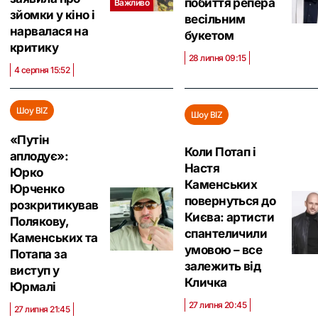
побиття репера
Важливо
зйомки у кіно і
весільним
нарвалася на
букетом
критику
28 липня 09:15
4 серпня 15:52
Шоу BIZ
Шоу BIZ
«Путін
Коли Потап і
аплодує»:
Настя
Юрко
Каменських
Юрченко
повернуться до
розкритикував
Києва: артисти
Полякову,
спантеличили
Каменських та
умовою – все
Потапа за
залежить від
виступ у
Кличка
Юрмалі
27 липня 20:45
27 липня 21:45