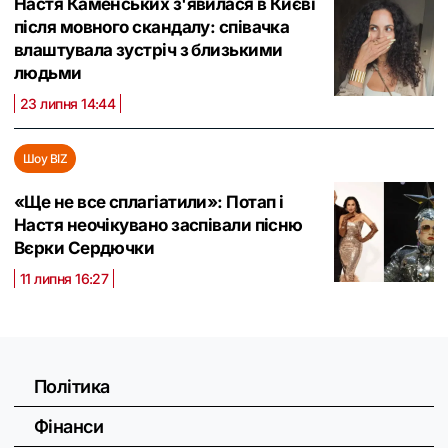
Настя Каменських з'явилася в Києві
після мовного скандалу: співачка
влаштувала зустріч з близькими
людьми
23 липня 14:44
Шоу BIZ
«Ще не все сплагіатили»: Потап і
Настя неочікувано заспівали пісню
Вєрки Сердючки
11 липня 16:27
Політика
Фінанси