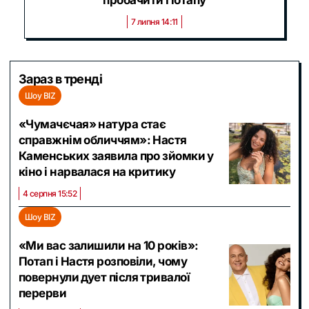
пробачити Потапу
7 липня 14:11
Зараз в тренді
Шоу BIZ
«Чумачєчая» натура стає
справжнім обличчям»: Настя
Каменських заявила про зйомки у
кіно і нарвалася на критику
4 серпня 15:52
Шоу BIZ
«Ми вас залишили на 10 років»:
Потап і Настя розповіли, чому
повернули дует після тривалої
перерви