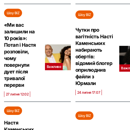
Шоу BIZ
Шоу BIZ
«Ми вас
Чутки про
залишили на
вагітність Насті
10 років»:
Каменських
Потап і Настя
набирають
розповіли,
обертів:
чому
відомий блогер
повернули
Важливо
Важл
оприлюднив
дует після
файли з
тривалої
Юрмали
перерви
24 липня 17:07
27 липня 12:02
Шоу BIZ
Шоу BIZ
Настя
Каменських