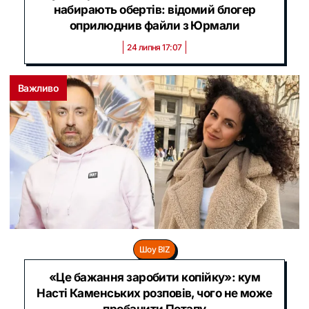
набирають обертів: відомий блогер
оприлюднив файли з Юрмали
24 липня 17:07
Важливо
Шоу BIZ
«Це бажання заробити копійку»: кум
Насті Каменських розповів, чого не може