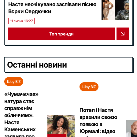
Настя неочікувано заспівали пісню
Вєрки Сердючки
11 липня 16:27
Топ тренди
Останні новини
Шоу BIZ
Шоу BIZ
«Чумачєчая»
натура стає
справжнім
Потап і Настя
обличчям»:
вразили своєю
Настя
появою в
Каменських
Юрмалі: відео
заявила про