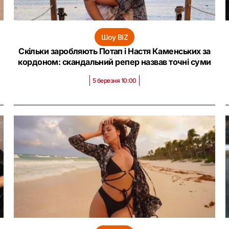
Шоу BIZ
Скільки заробляють Потап і Настя Каменських за
кордоном: скандальний репер назвав точні суми
5 березня 10:00