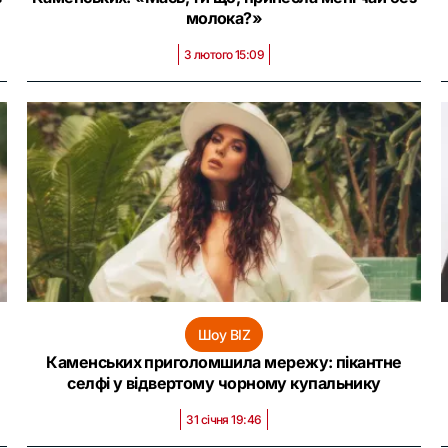
молока?»
3 лютого 15:09
Шоу BIZ
Каменських приголомшила мережу: пікантне
селфі у відвертому чорному купальнику
31 січня 19:46