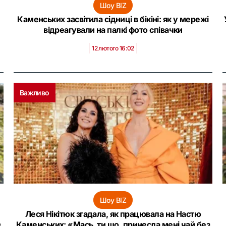
Шоу BIZ
Каменських засвітила сідниці в бікіні: як у мережі
відреагували на палкі фото співачки
12 лютого 16:02
Важливо
Шоу BIZ
Леся Нікітюк згадала, як працювала на Настю
в
Каменських: «‎Мась, ти що, принесла мені чай без