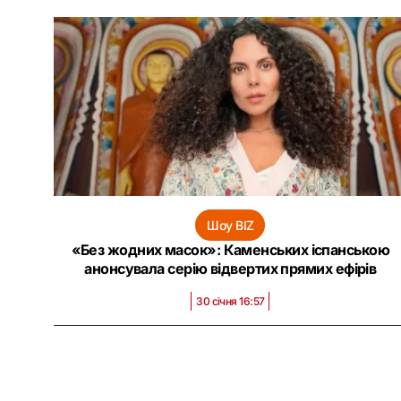
Шоу BIZ
«Без жодних масок»: Каменських іспанською
анонсувала серію відвертих прямих ефірів
30 січня 16:57