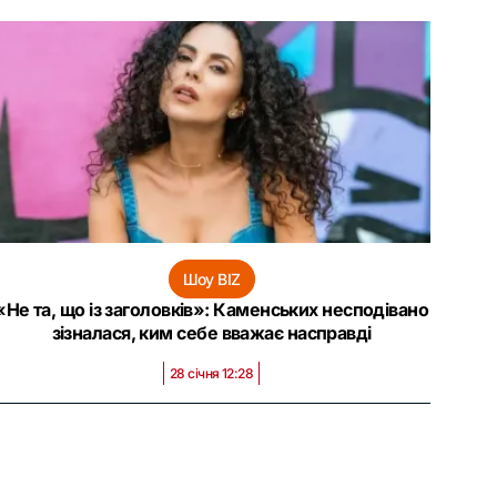
Шоу BIZ
«Не та, що із заголовків»: Каменських несподівано
зізналася, ким себе вважає насправді
28 січня 12:28