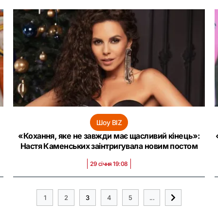
Шоу BIZ
«Кохання, яке не завжди має щасливий кінець»:
Настя Каменських заінтригувала новим постом
29 січня 19:08
1
2
3
4
5
...