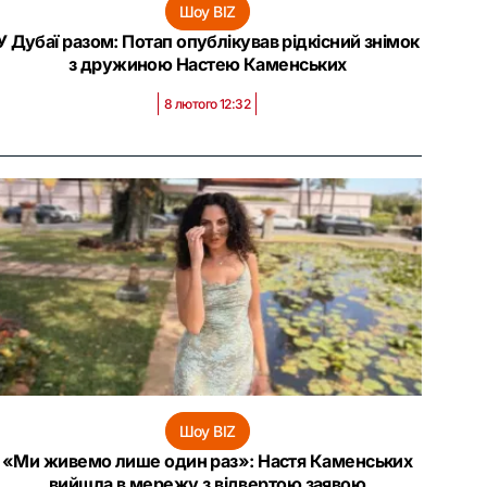
Шоу BIZ
У Дубаї разом: Потап опублікував рідкісний знімок
з дружиною Настею Каменських
8 лютого 12:32
Шоу BIZ
«Ми живемо лише один раз‎»: Настя Каменських
вийшла в мережу з відвертою заявою