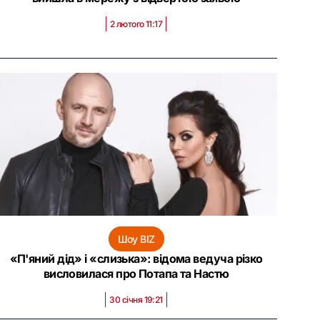
2 лютого 11:17
Шоу BIZ
«П'яний дід» і «слизька»: відома ведуча різко
висловилася про Потапа та Настю
30 січня 19:21