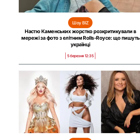
Шоу BIZ
Настю Каменських жорстко розкритикували в
мережі за фото з елітним Rolls-Royce: що пишуть
українці
5 березня 12:35