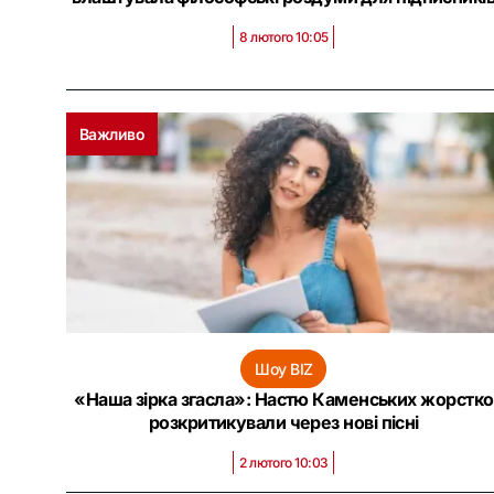
8 лютого 10:05
Важливо
Шоу BIZ
«Наша зірка згасла»: Настю Каменських жорстко
розкритикували через нові пісні
2 лютого 10:03