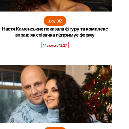
Шоу BIZ
Настя Каменських показала фігуру та комплекс
вправ: як співачка підтримує форму
14 лютого 12:27