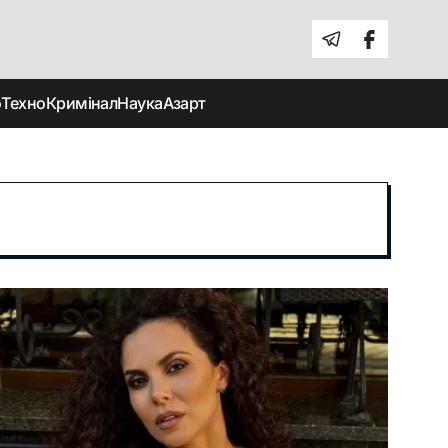
о
Техно
Кримінал
Наука
Азарт