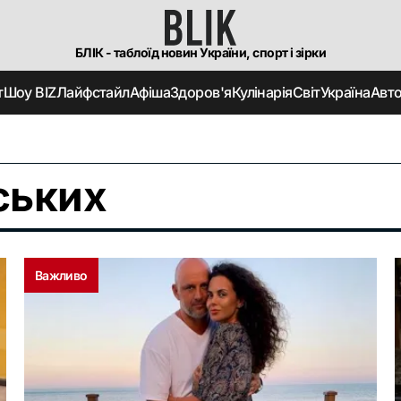
БЛІК - таблоїд новин України, спорт і зірки
т
Шоу BIZ
Лайфстайл
Афіша
Здоров'я
Кулінарія
Світ
Україна
Авт
ських
Важливо