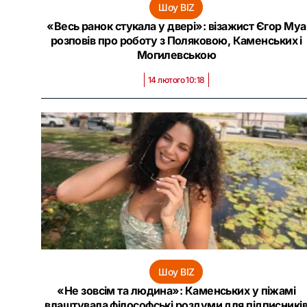
Шоу BIZ
«Весь ранок стукала у двері»: візажист Єгор Муа
розповів про роботу з Поляковою, Каменських і
Могилевською
14 лютого 10:18
Шоу BIZ
«Не зовсім та людина»: Каменських у піжамі
влаштувала філософські роздуми для підписникі