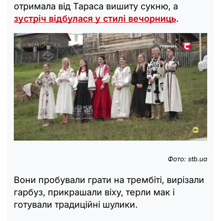
отримала від Тараса вишиту сукню, а
зустріч відбулася у стилі вечорниць
.
Фото: stb.ua
Вони пробували грати на трембіті, вирізали
гарбуз, прикрашали віху, терли мак і
готували традиційні шулики.