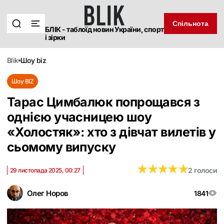
Спільнота
БЛІК - таблоїд новин України, спорт
і зірки
blik
шоу biz
Шоу BIZ
Тарас Цимбалюк попрощався з
однією учасницею шоу
«Холостяк»: хто з дівчат вилетів у
сьомому випуску
★
★
★
★
★
★
★
★
★
★
2 голоси
29 листопада 2025, 00:27
Олег Норов
1841