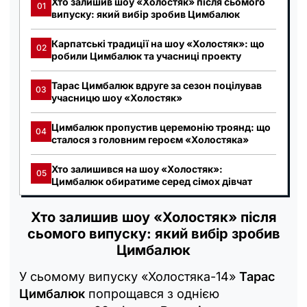
Хто залишив шоу «Холостяк» після сьомого
01
випуску: який вибір зробив Цимбалюк
Карпатські традиції на шоу «Холостяк»: що
02
робили Цимбалюк та учасниці проекту
Тарас Цимбалюк вдруге за сезон поцілував
03
учасницю шоу «Холостяк»
Цимбалюк пропустив церемонію троянд: що
04
сталося з головним героєм «Холостяка»
Хто залишився на шоу «Холостяк»:
05
Цимбалюк обиратиме серед сімох дівчат
Хто залишив шоу «Холостяк» після
сьомого випуску: який вибір зробив
Цимбалюк
У сьомому випуску «Холостяка-14»
Тарас
Цимбалюк
попрощався з однією