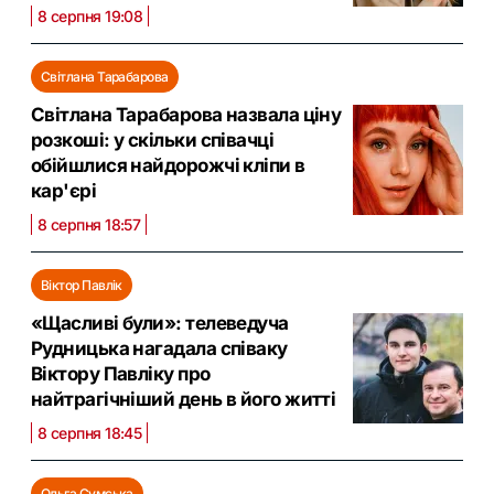
8 серпня 19:08
Світлана Тарабарова
Світлана Тарабарова назвала ціну
розкоші: у скільки співачці
обійшлися найдорожчі кліпи в
кар'єрі
8 серпня 18:57
Віктор Павлік
«Щасливі були»: телеведуча
Рудницька нагадала співаку
Віктору Павліку про
найтрагічніший день в його житті
8 серпня 18:45
Ольга Сумська