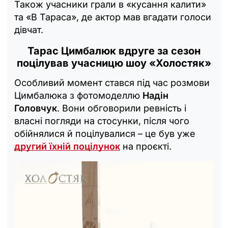
Також учасники грали в «кусання калити»
та «В Тараса», де актор мав вгадати голоси
дівчат.
Тарас Цимбалюк вдруге за сезон
поцілував учасницю шоу «Холостяк»
Особливий момент стався під час розмови
Цимбалюка з фотомоделлю
Надін
Головчук
. Вони обговорили ревність і
власні погляди на стосунки, після чого
обійнялися й поцілувалися – це був уже
другий їхній поцілунок
на проєкті.