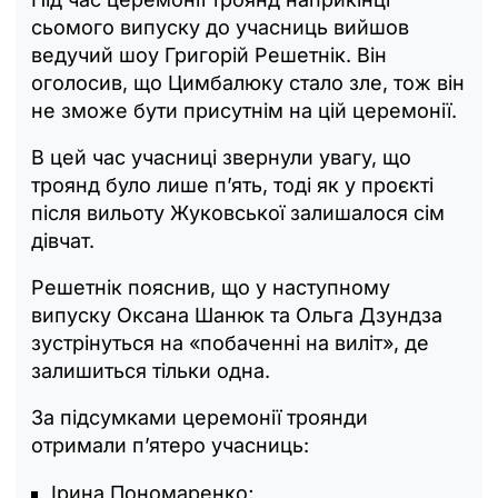
сьомого випуску до учасниць вийшов
ведучий шоу Григорій Решетнік. Він
оголосив, що Цимбалюку стало зле, тож він
не зможе бути присутнім на цій церемонії.
В цей час учасниці звернули увагу, що
троянд було лише п’ять, тоді як у проєкті
після вильоту Жуковської залишалося сім
дівчат.
Решетнік пояснив, що у наступному
випуску Оксана Шанюк та Ольга Дзундза
зустрінуться на «побаченні на виліт», де
залишиться тільки одна.
За підсумками церемонії троянди
отримали п’ятеро учасниць:
Ірина Пономаренко;