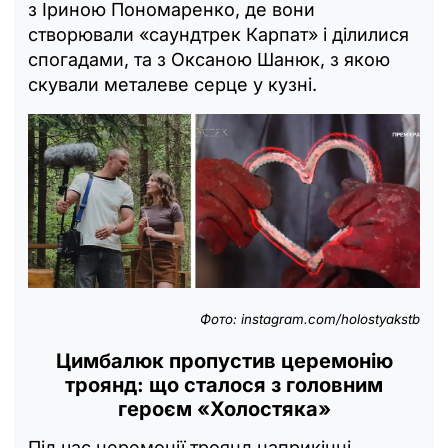
з Іриною Пономаренко, де вони
створювали «саундтрек Карпат» і ділилися
спогадами, та з Оксаною Шанюк, з якою
скували металеве серце у кузні.
Фото:
instagram.com/holostyakstb
Цимбалюк пропустив церемонію
троянд: що сталося з головним
героєм «Холостяка»
Під час церемонії троянд наприкінці