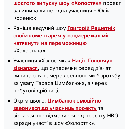
шостого випуску шоу «Холостяк»
проект
залишила лише одна учасниця – Юлія
Коренюк.
Раніше ведучий шоу
Григорій Решетнік
своїм коментарем у соцмережах міг
натякнути на переможницю
«Холостяка‎».
Учасниця «Холостяка»
Надін Головчук
зізналася
, що суперечки серед дівчат
виникають не через ревнощі чи боротьбу
за увагу Тараса Цимбалюка, а через
побутові дрібниці.
Окрім цього,
Цимбалюк емоційно
звернувся до учасниць проекту
та
зізнався, що відмовився від проєкту HBO
заради участі в шоу «Холостяк».