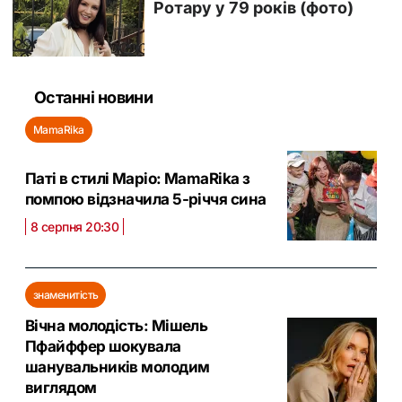
Останні новини
MamaRika
Паті в стилі Маріо: MamaRika з
помпою відзначила 5-річчя сина
8 серпня 20:30
знаменитість
Вічна молодість: Мішель
Пфайффер шокувала
шанувальників молодим
виглядом