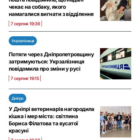
чекає на собаку, якого
намагалися вигнати з відділення
7 серпня 19:36
Укрзалізниця
Потяги через Дніпропетровщину
затримуються: Укрзалізниця
повідомила про зміни у русі
7 серпня 19:15
Дніпро
У Дніпрі ветеринарів нагородила
кішка і мер міста: світлина
Бориса Філатова та вусатої
красуні