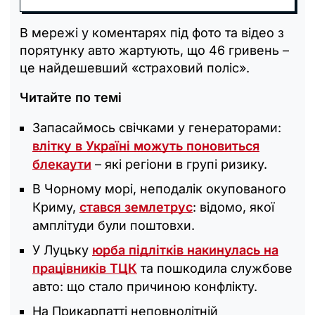
В мережі у коментарях під фото та відео з
порятунку авто жартують, що 46 гривень –
це найдешевший «страховий поліс».
Читайте по темі
Запасаймось свічками у генераторами:
влітку в Україні можуть поновиться
блекаути
– які регіони в групі ризику.
В Чорному морі, неподалік окупованого
Криму,
стався землетрус
: відомо, якої
амплітуди були поштовхи.
У Луцьку
юрба підлітків накинулась на
працівників ТЦК
та пошкодила службове
авто: що стало причиною конфлікту.
На Прикарпатті неповнолітній