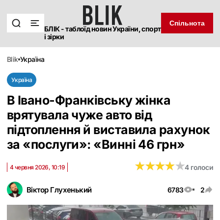
Спільнота
БЛІК - таблоїд новин України, спорт
і зірки
blik
україна
Україна
В Івано-Франківську жінка
врятувала чуже авто від
підтоплення й виставила рахунок
за «послуги»: «Винні 46 грн»
★
★
★
★
★
★
★
★
★
★
4 голоси
4 червня 2026, 10:19
Віктор Глухенький
6783
2