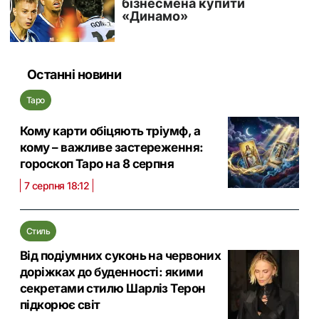
Останні новини
Таро
Кому карти обіцяють тріумф, а
кому – важливе застереження:
гороскоп Таро на 8 серпня
7 серпня 18:12
Стиль
Від подіумних суконь на червоних
доріжках до буденності: якими
секретами стилю Шарліз Терон
підкорює світ