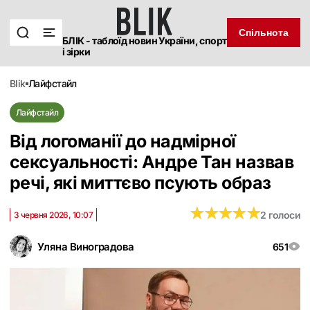
Спільнота
БЛІК - таблоїд новин України, спорт
і зірки
blik
лайфстайл
Лайфстайл
Від логоманії до надмірної
сексуальності: Андре Тан назвав
речі, які миттєво псують образ
★
★
★
★
★
★
★
★
★
★
2 голоси
3 червня 2026, 10:07
Уляна Виноградова
651