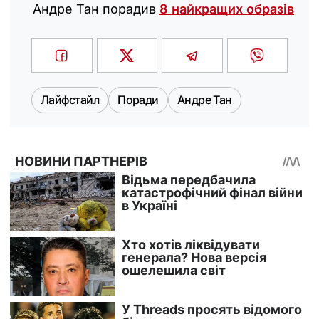
Андре Тан порадив
8 найкращих образів
Лайфстайл
Поради
Андре Тан