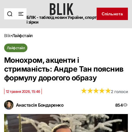
Спільнота
БЛІК - таблоїд новин України, спорт
і зірки
blik
лайфстайл
Лайфстайл
Монохром, акценти і
стриманість: Андре Тан пояснив
формулу дорогого образу
★
★
★
★
★
★
★
★
★
★
2 голоси
12 травня 2026, 15:46
Анастасія Бондаренко
854