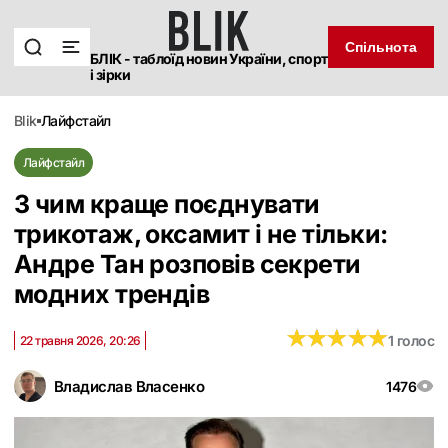
Спільнота
БЛІК - таблоїд новин України, спорт
і зірки
blik
лайфстайл
Лайфстайл
З чим краще поєднувати
трикотаж, оксамит і не тільки:
Андре Тан розповів секрети
модних трендів
★
★
★
★
★
★
★
★
★
★
1 голос
22 травня 2026, 20:26
Владислав Власенко
1476