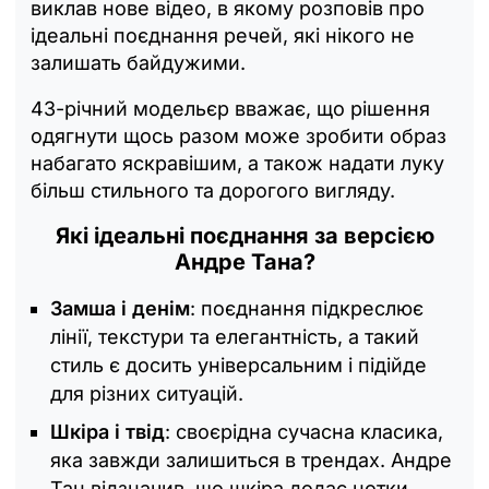
виклав нове відео, в якому розповів про
ідеальні поєднання речей, які нікого не
залишать байдужими.
43-річний модельєр вважає, що рішення
одягнути щось разом може зробити образ
набагато яскравішим, а також надати луку
більш стильного та дорогого вигляду.
Які ідеальні поєднання за версією
Андре Тана?
Замша і денім
: поєднання підкреслює
лінії, текстури та елегантність, а такий
стиль є досить універсальним і підійде
для різних ситуацій.
Шкіра і твід
: своєрідна сучасна класика,
яка завжди залишиться в трендах. Андре
Тан відзначив, що шкіра додає нотки