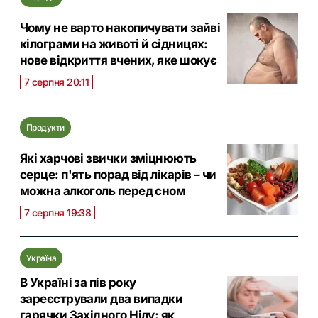
Чому не варто накопичувати зайві
кілограми на животі й сідницях:
нове відкриття вчених, яке шокує
7 серпня 20:11
Продукти
Які харчові звички зміцнюють
серце: п'ять порад від лікарів – чи
можна алкоголь перед сном
7 серпня 19:38
Україна
В Україні за пів року
зареєстрували два випадки
гарячки Західного Нілу: як