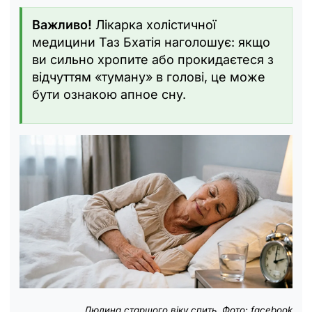
Важливо!
Лікарка холістичної
медицини Таз Бхатія наголошує: якщо
ви сильно хропите або прокидаєтеся з
відчуттям «туману» в голові, це може
бути ознакою апное сну.
Людина старшого віку спить. Фото: facebook