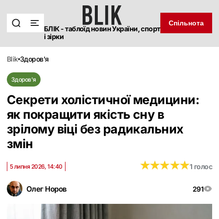
Спільнота
БЛІК - таблоїд новин України, спорт
і зірки
blik
здоров'я
Здоров'я
Секрети холістичної медицини:
як покращити якість сну в
зрілому віці без радикальних
змін
★
★
★
★
★
★
★
★
★
★
1 голос
5 липня 2026, 14:40
Олег Норов
291