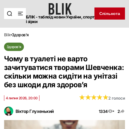
Спільнота
БЛІК - таблоїд новин України, спорт
і зірки
blik
здоров'я
Здоров'я
Чому в туалеті не варто
зачитуватися творами Шевченка:
скільки можна сидіти на унітазі
без шкоди для здоров’я
★
★
★
★
★
★
★
★
★
★
2 голоси
4 липня 2026, 20:00
Віктор Глухенький
1334
2