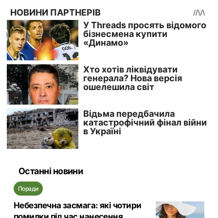
Останні новини
Поради
Небезпечна засмага: які чотири
помилки під час нанесення