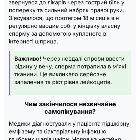
звернувся до лікарів через гострий біль у
попереку та сильний набряк правої руки.
З'ясувалося, що протягом 18 місяців він
регулярно вводив собі у кінцівку власну
сперму за допомогою купленого в
інтернеті шприца.
Важливо!
Через невдалі спроби ввести
рідину у вену, сперма потрапила в м'які
тканини. Це викликало серйозне
запалення та ріст рівня лейкоцитів.
Чим закінчилося незвичайне
самолікування?
Медики діагностували у пацієнта підшкірну
емфізему та бактеріальну інфекцію
глибоких шарів шкіри. Чоловіка негайно