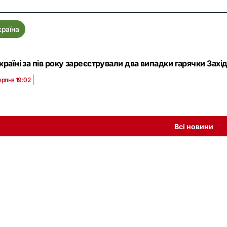
країна
країні за пів року зареєстрували два випадки гарячки Захід
ерпня 19:02
Всі новини