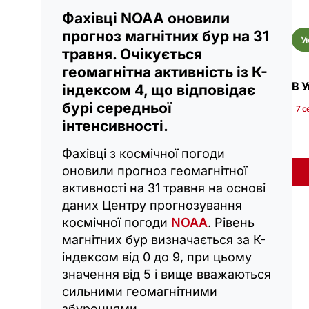
Фахівці NOAA оновили
прогноз магнітних бур на 31
У
травня. Очікується
геомагнітна активність із К-
В У
індексом 4, що відповідає
бурі середньої
7 с
інтенсивності.
Фахівці з космічної погоди
оновили прогноз геомагнітної
активності на 31 травня на основі
даних Центру прогнозування
космічної погоди
NOAA
. Рівень
магнітних бур визначається за К-
індексом від 0 до 9, при цьому
значення від 5 і вище вважаються
сильними геомагнітними
збуреннями.