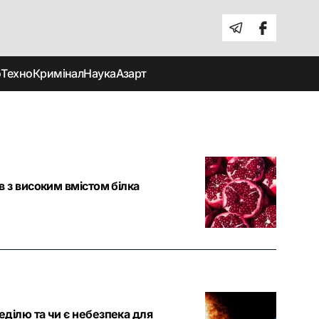
о
Техно
Кримінал
Наука
Азарт
ів з високим вмістом білка
неділю та чи є небезпека для