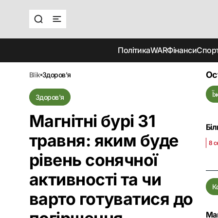
Політика
WAR
Фінанси
Спор
Ос
blik
здоров'я
Ї
Здоров'я
Магнітні бурі 31
Біл
травня: яким буде
8 с
рівень сонячної
активності та чи
К
варто готуватися до
Маг