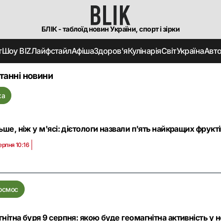
БЛІК - таблоїд новин України, спорт і зірки
т
Шоу BIZ
Лайфстайл
Афіша
Здоров'я
Кулінарія
Світ
Україна
Авт
танні новини
жа
ьше, ніж у м'ясі: дієтологи назвали п'ять найкращих фрукт
ерпня 10:16
осмос
нітна буря 9 серпня: якою буде геомагнітна активність у 