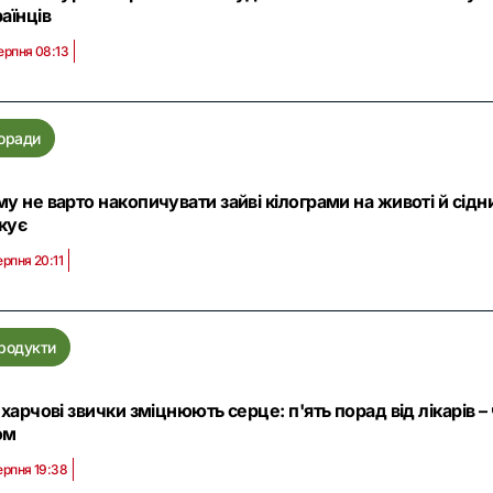
аїнців
ерпня 08:13
оради
у не варто накопичувати зайві кілограми на животі й сідн
кує
ерпня 20:11
родукти
 харчові звички зміцнюють серце: п'ять порад від лікарів
ом
ерпня 19:38