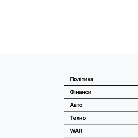
Політика
Фінанси
Авто
Техно
WAR