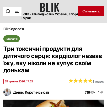
Спільнота
БЛІК - таблоїд новин України, спорт
і зірки
blik
здоров'я
Здоров'я
Три токсичні продукти для
дитячого серця: кардіолог назвав
їжу, яку ніколи не купує своїм
донькам
★
★
★
★
★
★
★
★
★
★
1 голос
29 травня 2026, 17:25
Денис Коротинський
716
1