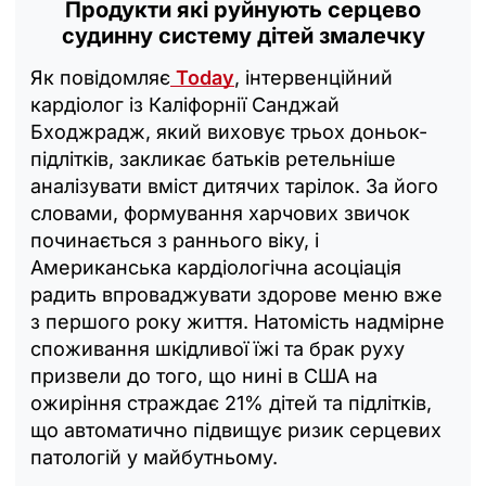
Продукти які руйнують серцево
судинну систему дітей змалечку
Як повідомляє
Today
, інтервенційний
кардіолог із Каліфорнії Санджай
Бходжрадж, який виховує трьох доньок-
підлітків, закликає батьків ретельніше
аналізувати вміст дитячих тарілок. За його
словами, формування харчових звичок
починається з раннього віку, і
Американська кардіологічна асоціація
радить впроваджувати здорове меню вже
з першого року життя. Натомість надмірне
споживання шкідливої їжі та брак руху
призвели до того, що нині в США на
ожиріння страждає 21% дітей та підлітків,
що автоматично підвищує ризик серцевих
патологій у майбутньому.