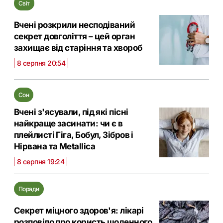
Світ
Вчені розкрили несподіваний
секрет довголіття – цей орган
захищає від старіння та хвороб
8 серпня 20:54
Сон
Вчені з'ясували, під які пісні
найкраще засинати: чи є в
плейлисті Гіга, Бобул, Зібров і
Нірвана та Metallica
8 серпня 19:24
Поради
Секрет міцного здоров'я: лікарі
розповіло про користь щоденного