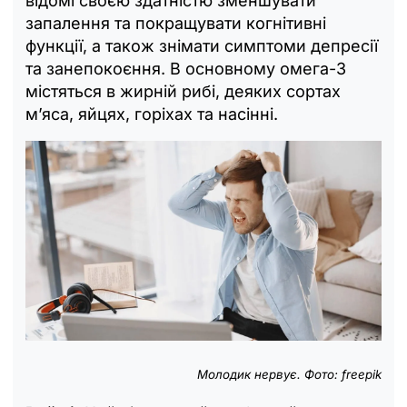
відомі своєю здатністю зменшувати
запалення та покращувати когнітивні
функції, а також знімати симптоми депресії
та занепокоєння. В основному омега-3
містяться в жирній рибі, деяких сортах
м’яса, яйцях, горіхах та насінні.
Молодик нервує. Фото: freepik