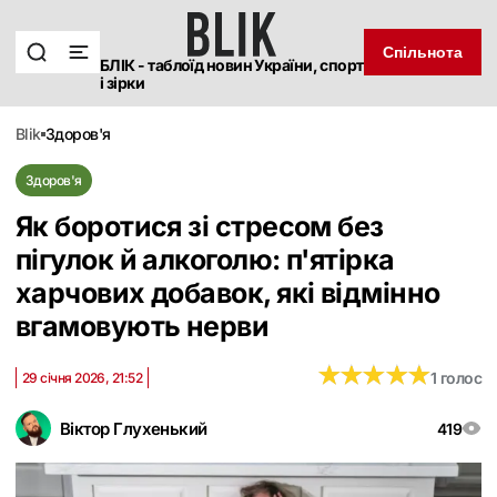
Спільнота
БЛІК - таблоїд новин України, спорт
і зірки
blik
здоров'я
Здоров'я
Як боротися зі стресом без
пігулок й алкоголю: п'ятірка
харчових добавок, які відмінно
вгамовують нерви
★
★
★
★
★
★
★
★
★
★
1 голос
29 січня 2026, 21:52
Віктор Глухенький
419