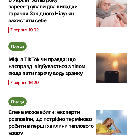
зареєстрували два випадки
гарячки Західного Нілу: як
захистити себе
7 серпня 19:02
Поради
Міф із TikTok чи правда: що
насправді відбувається з тілом,
якщо пити гарячу воду зранку
7 серпня 16:29
Поради
Спека може вбити: експерти
розповіли, що потрібно терміново
робити в перші хвилини теплового
удару