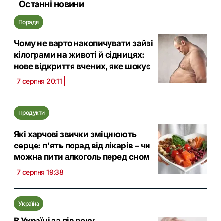
Останні новини
Поради
Чому не варто накопичувати зайві
кілограми на животі й сідницях:
нове відкриття вчених, яке шокує
7 серпня 20:11
Продукти
Які харчові звички зміцнюють
серце: п'ять порад від лікарів – чи
можна пити алкоголь перед сном
7 серпня 19:38
Україна
В Україні за пів року