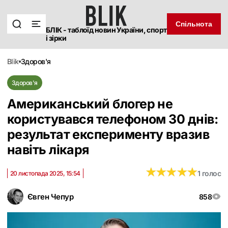
Спільнота
БЛІК - таблоїд новин України, спорт
і зірки
blik
здоров'я
Здоров'я
Американський блогер не
користувався телефоном 30 днів:
результат експерименту вразив
навіть лікаря
★
★
★
★
★
★
★
★
★
★
1 голос
20 листопада 2025, 15:54
Євген Чепур
858