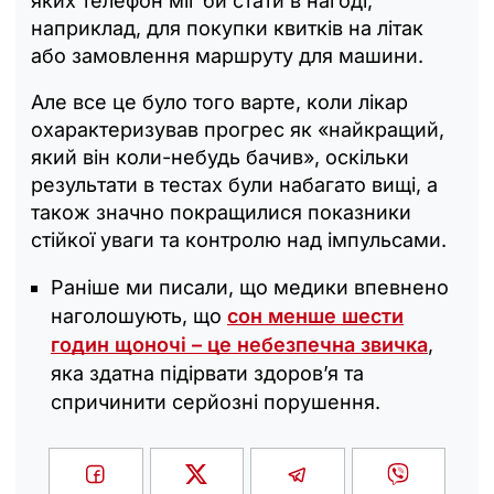
яких телефон міг би стати в нагоді,
наприклад, для покупки квитків на літак
або замовлення маршруту для машини.
Але все це було того варте, коли лікар
охарактеризував прогрес як «найкращий,
який він коли-небудь бачив», оскільки
результати в тестах були набагато вищі, а
також значно покращилися показники
стійкої уваги та контролю над імпульсами.
Раніше ми писали, що медики впевнено
наголошують, що
сон менше шести
годин щоночі – це небезпечна звичка
,
яка здатна підірвати здоров’я та
спричинити серйозні порушення.