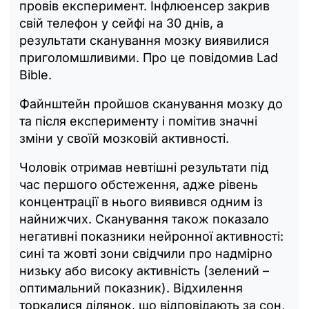
провів експеримент. Інфлюенсер закрив
свій телефон у сейфі на 30 днів, а
результати сканування мозку виявилися
приголомшливими. Про це повідомив Lad
Bible.
Файнштейн пройшов сканування мозку до
та після експерименту і помітив значні
зміни у своїй мозковій активності.
Чоловік отримав невтішні результати під
час першого обстеження, адже рівень
концентрації в нього виявився одним із
найнижчих. Сканування також показало
негативні показники нейронної активності:
сині та жовті зони свідчили про надмірно
низьку або високу активність (зелений –
оптимальний показник). Відхилення
торкалися ділянок, що відповідають за сон,