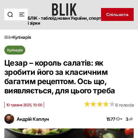
Спільнота
БЛІК - таблоїд новин України, спорт
і зірки
blik
кулінарія
Кулінарія
Цезар – король салатів: як
зробити його за класичним
багатим рецептом. Ось що,
виявляється, для цього треба
★
★
★
★
★
★
★
★
★
★
6 голосів
10 травня 2025, 10:00
Андрій Каплун
1577
3