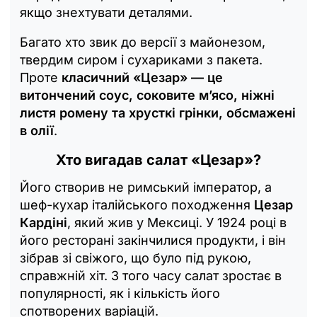
якщо знехтувати деталями.
Багато хто звик до версії з майонезом,
твердим сиром і сухариками з пакета.
Проте
класичний «Цезар» — це
витончений соус, соковите м’ясо, ніжні
листя ромену та хрусткі грінки, обсмажені
в олії
.
Хто вигадав салат «Цезар»?
Його створив не римський імператор, а
шеф-кухар італійського походження
Цезар
Кардіні
, який жив у Мексиці. У 1924 році в
його ресторані закінчилися продукти, і він
зібрав зі свіжого, що було під рукою,
справжній хіт. З того часу салат зростає в
популярності, як і кількість його
спотворених варіацій.