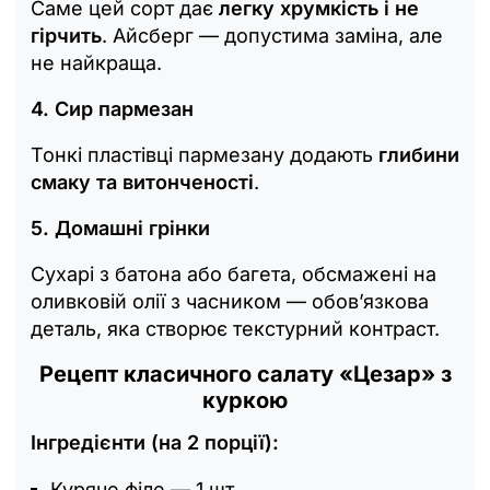
Саме цей сорт дає
легку хрумкість і не
гірчить
. Айсберг — допустима заміна, але
не найкраща.
4. Сир пармезан
Тонкі пластівці пармезану додають
глибини
смаку та витонченості
.
5. Домашні грінки
Сухарі з батона або багета, обсмажені на
оливковій олії з часником — обов’язкова
деталь, яка створює текстурний контраст.
Рецепт класичного салату «Цезар» з
куркою
Інгредієнти (на 2 порції):
Куряче філе — 1 шт