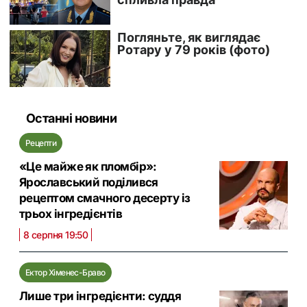
Останні новини
Рецепти
«Це майже як пломбір»:
Ярославський поділився
рецептом смачного десерту із
трьох інгредієнтів
8 серпня 19:50
Ектор Хіменес-Браво
Лише три інгредієнти: суддя