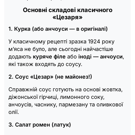
Основні складові класичного
«Цезаря»
1. Курка (або анчоуси — в оригіналі)
У класичному рецепті зразка 1924 року
м’яса не було, але сьогодні найчастіше
додають
куряче філе
або
іноді — анчоуси
,
які також входять до соусу.
2. Соус «Цезар» (не майонез!)
Справжній соус готують на основі жовтка,
діжонської гірчиці, лимонного соку,
анчоусів, часнику, пармезану та оливкової
олії.
3. Салат ромен (латук)