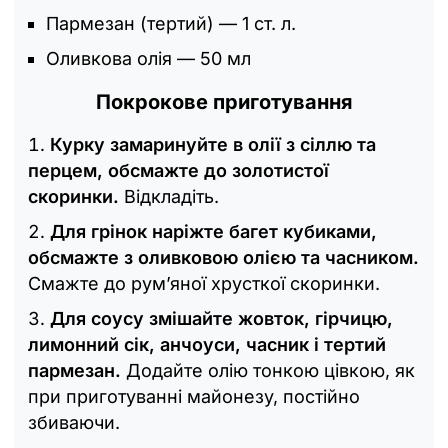
Пармезан (тертий) — 1 ст. л.
Оливкова олія — 50 мл
Покрокове приготування
Курку замаринуйте в олії з сіллю та
перцем, обсмажте до золотистої
скоринки.
Відкладіть.
Для грінок наріжте багет кубиками,
обсмажте з оливковою олією та часником.
Смажте до рум’яної хрусткої скоринки.
Для соусу змішайте жовток, гірчицю,
лимонний сік, анчоуси, часник і тертий
пармезан.
Додайте олію тонкою цівкою, як
при приготуванні майонезу, постійно
збиваючи.