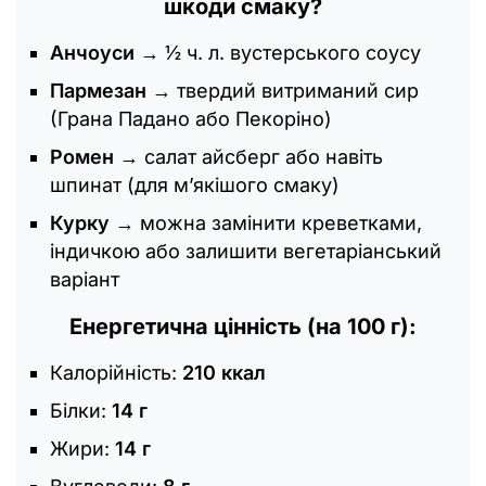
шкоди смаку?
Анчоуси
→ ½ ч. л. вустерського соусу
Пармезан
→ твердий витриманий сир
(Грана Падано або Пекоріно)
Ромен
→ салат айсберг або навіть
шпинат (для м’якішого смаку)
Курку
→ можна замінити креветками,
індичкою або залишити вегетаріанський
варіант
Енергетична цінність (на 100 г):
Калорійність:
210 ккал
Білки:
14 г
Жири:
14 г