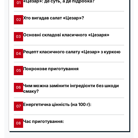
«Цезар»: де суть, а де підробка?
01
Хто вигадав салат «Цезар»?
02
Основні складові класичного «Цезаря»
03
Рецепт класичного салату «Цезар» з куркою
04
Покрокове приготування
05
Чим можна замінити інгредієнти без шкоди
06
смаку?
Енергетична цінність (на 100 г):
07
Час приготування:
08