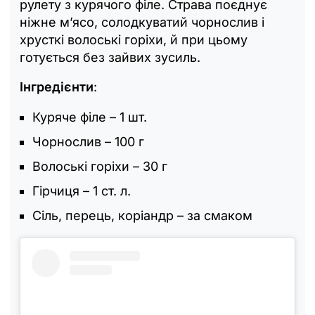
рулету з курячого філе. Страва поєднує
ніжне мʼясо, солодкуватий чорнослив і
хрусткі волоські горіхи, й при цьому
готується без зайвих зусиль.
Інгредієнти
:
Куряче філе – 1 шт.
Чорнослив – 100 г
Волоські горіхи – 30 г
Гірчиця – 1 ст. л.
Сіль, перець, коріандр – за смаком