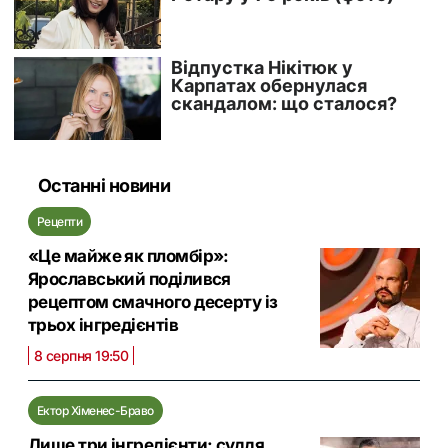
Останні новини
Рецепти
«Це майже як пломбір»:
Ярославський поділився
рецептом смачного десерту із
трьох інгредієнтів
8 серпня 19:50
Ектор Хіменес-Браво
Лише три інгредієнти: суддя