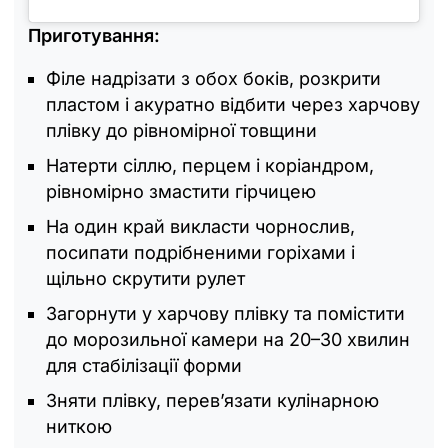
Приготування:
Філе надрізати з обох боків, розкрити
пластом і акуратно відбити через харчову
плівку до рівномірної товщини
Натерти сіллю, перцем і коріандром,
рівномірно змастити гірчицею
На один край викласти чорнослив,
посипати подрібненими горіхами і
щільно скрутити рулет
Загорнути у харчову плівку та помістити
до морозильної камери на 20–30 хвилин
для стабілізації форми
Зняти плівку, перевʼязати кулінарною
ниткою