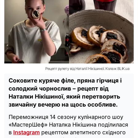
Рецепт рулету від Наталії Нікішиної. Колаж BLIK.ua
Соковите куряче філе, пряна гірчиця і
солодкий чорнослив – рецепт від
Наталки Нікішиної, який перетворить
звичайну вечерю на щось особливе.
Переможниця 14 сезону кулінарного шоу
«МастерШеф» Наталка Нікішина поділилася
в
Instagram
рецептом апетитного східного