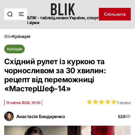
Спільнота
БЛІК - таблоїд новин України, спорт
і зірки
blik
кулінарія
Кулінарія
Східний рулет із куркою та
чорносливом за 30 хвилин:
рецепт від переможниці
«МастерШеф-14»
★
★
★
★
★
★
★
★
★
★
1 голос
13 квітня 2026, 19:03
Анастасія Бондаренко
526