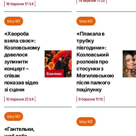
14 березня 11:25
18 березня 17:34
Шоу BIZ
Шоу BIZ
«Хвороба
«Плакала в
взяла своє»:
трубку
Козловському
півгодини»:
довелося
Козловський
зупинити
розповів про
концерт –
стосунки з
Важливо
співак
Могилевською
показав відео
після палкого
зі сцени
поцілунку
10 березня 21:34
9 березня 11:15
Шоу BIZ
Шоу BIZ
«Гантельки,