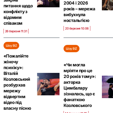
закрив
2004 і 2026
питання щодо
років – мережа
конфлікту з
вибухнула
відомим
ностальгією
співаком
20 березня 10:06
26 березня 11:31
Шоу BIZ
Шоу BIZ
«Пожалійте
жіночу
«Чи могла
психіку»:
мріяти про це
Віталій
20 років тому»:
Козловський
акторка
розбурхав
Цимбалару
мережу
зізналась, що є
відвертим
фанаткою
відео під
Козловського
власну пісню