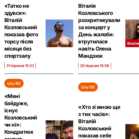
«Татко не
Віталія
здувся»:
Козловського
Віталій
розкритикували
Козловський
за концерт у
показав фото
День жалоби:
торсу після
втрутилася
Важли
місяця без
навіть Олена
спортзалу
Мандзюк
31 березня 15:02
26 березня 18:08
Шоу BIZ
Шоу BIZ
«Мені
байдуже,
«Хто зі мною ще
існує
з тих часів»:
Козловський
Віталій
чи ні»:
Козловський
Кондратюк
показав себе