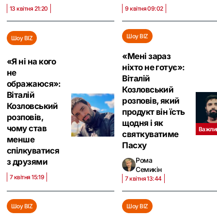
13 квітня 21:20
9 квітня 09:02
Шоу BIZ
Шоу BIZ
«Мені зараз
«Я ні на кого
ніхто не готує»:
не
Віталій
ображаюся»:
Козловський
Віталій
розповів, який
Козловський
продукт він їсть
розповів,
щодня і як
чому став
Важли
святкуватиме
менше
Пасху
спілкуватися
Рома
з друзями
Семикін
7 квітня 15:19
7 квітня 13:44
Шоу BIZ
Шоу BIZ