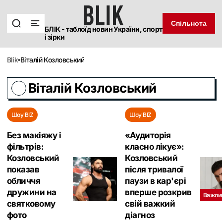
Спільнота
БЛІК - таблоїд новин України, спорт
і зірки
blik
Віталій Козловський
Віталій Козловський
Шоу BIZ
Шоу BIZ
Без макіяжу і
«Аудиторія
фільтрів:
класно лікує»:
Козловський
Козловський
показав
після тривалої
обличчя
паузи в кар'єрі
дружини на
вперше розкрив
Важли
святковому
свій важкий
фото
діагноз