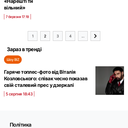
«Нарешті ти
вільний‎»
7 березня 17:19
1
2
3
4
...
Зараз в тренді
Шоу BIZ
Гаряче топлес-фото від Віталія
Козловського: співак чесно показав
свій сталевий прес у дзеркалі
5 серпня 18:43
Політика