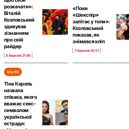
щоб себе
розкачати»:
«‎Поки
Віталій
«‎Шекспір»
Козловський
залітає у топи»:
здивував
Козловський
зізнанням
показав, як
про свій
знімався кліп
райдер
7 березня 20:57
8 березня 21:46
Шоу BIZ
Тіна Кароль
назвала
співака, якого
вважає секс-
символом
української
естради: