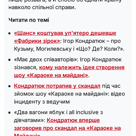
навколо спільної справи.
Читати по темі
«Шанс» коштував уп'ятеро дешевше
«Фабрики зірок»
: Ігор Кондратюк – про
Кузьму, Могилевську і «Що? Де? Коли?».
«Має двох співавторів»: Ігор Кондратюк
зізнався,
кому належить ідея створення
шоу «Караоке на майдані»
.
Кондратюк потрапив у скандал
під час
зйомок шоу «Караоке на майдані»: відео
інциденту з ведучим
«Два вагони яблук і all inclusive з
дівчатами»:
Кондратюк вперше
заговорив про скандал на «Караоке на
Майдані»
.