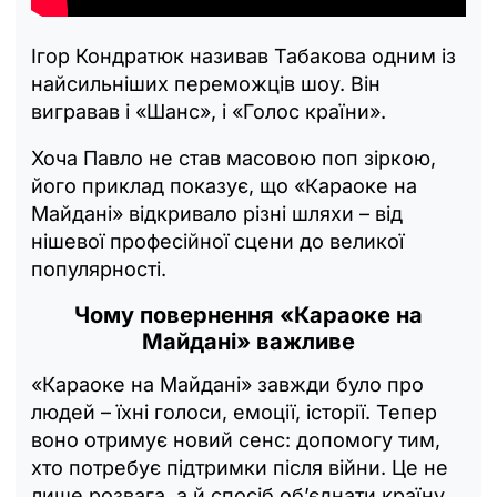
Ігор Кондратюк називав Табакова одним із
найсильніших переможців шоу. Він
вигравав і «Шанс», і «Голос країни».
Хоча Павло не став масовою поп зіркою,
його приклад показує, що «Караоке на
Майдані» відкривало різні шляхи – від
нішевої професійної сцени до великої
популярності.
Чому повернення «Караоке на
Майдані» важливе
«Караоке на Майдані» завжди було про
людей – їхні голоси, емоції, історії. Тепер
воно отримує новий сенс: допомогу тим,
хто потребує підтримки після війни. Це не
лише розвага, а й спосіб об’єднати країну