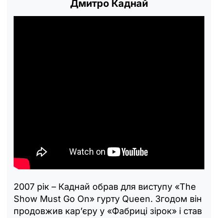
Дмитро Каднай
2007 рік – Каднай обрав для виступу «The
Show Must Go On» гурту Queen. Згодом він
продовжив кар’єру у «Фабриці зірок» і став