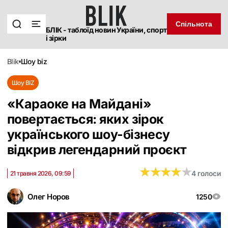
Спільнота
БЛІК - таблоїд новин України, спорт
і зірки
blik
шоу biz
Шоу BIZ
«Караоке на Майдані»
повертається: яких зірок
українського шоу-бізнесу
відкрив легендарний проєкт
★
★
★
★
★
★
★
★
★
★
4 голоси
21 травня 2026, 09:59
Олег Норов
1250