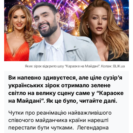
Яких зірок відкрило шоу “Караоке на Майдані”. Колаж: BLIK.ua
Ви напевно здивуєтеся, але ціле сузір’я
українських зірок отримало зелене
світло на велику сцену саме у “Караоке
на Майдані”. Як це було, читайте далі.
Чутки про реанімацію найважливішого
співочого майданчика країни нарешті
перестали бути чутками. Легендарна