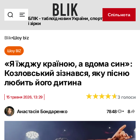
Спільнота
БЛІК - таблоїд новин України, спорт
і зірки
blik
шоу biz
Шоу BIZ
«Я їжджу країною, а вдома син‎»:
Козловський зізнався, яку пісню
любить його дитина
★
★
★
★
★
★
★
★
★
★
3 голоси
15 травня 2026, 13:29
Анастасія Бондаренко
7848
8