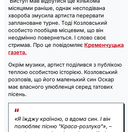
Виступ мав відбутися ще кількома
місяцями раніше, однак несподівана
хвороба змусила артиста перервати
заплановане турне. Тоді Козловський
особисто пообіцяв місцевим, що він
неодмінно повернеться. І слово своє
стримав. Про це повідомляє
Кременчуцька
газета.
Окрім музики, артист поділився з публікою
теплою особистою історією. Козловський
розповів, що його маленький син Оскар
має власного улюбленця серед татових
пісень.
«Я їжджу країною, а вдома син. І він
полюбляє пісню "Краса-розлука"», –