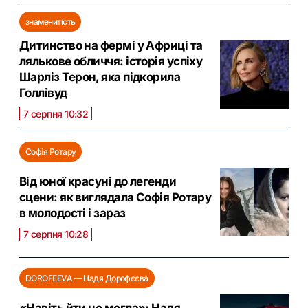
знаменитість
Дитинство на фермі у Африці та
лялькове обличчя: історія успіху
Шарліз Терон, яка підкорила
Голлівуд
7 серпня 10:32
Софія Ротару
Від юної красуні до легенди
сцени: як виглядала Софія Ротару
в молодості і зараз
7 серпня 10:28
DOROFEEVA — Надя Дорофєєва