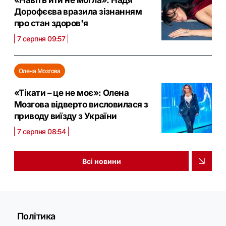
«Навіть йти не могла»: Надя
Дорофєєва вразила зізнанням
про стан здоров'я
7 серпня 09:57
Олена Мозгова
«Тікати – це не моє»: Олена
Мозгова відверто висловилася з
приводу виїзду з України
7 серпня 08:54
Всі новини
Політика