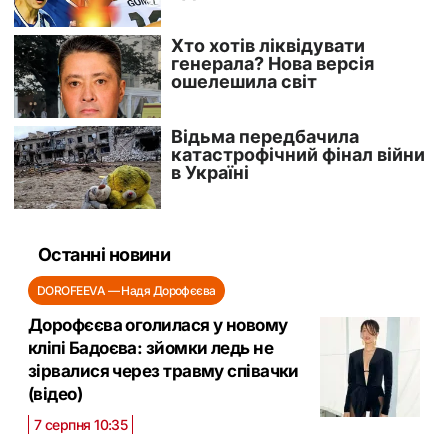
Останні новини
DOROFEEVA — Надя Дорофєєва
Дорофєєва оголилася у новому
кліпі Бадоєва: зйомки ледь не
зірвалися через травму співачки
(відео)
7 серпня 10:35