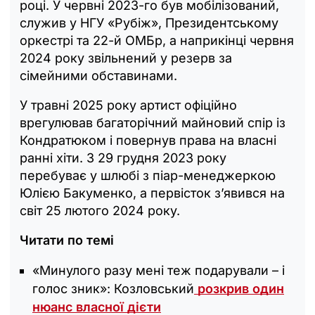
році. У червні 2023-го був мобілізований,
служив у НГУ «Рубіж», Президентському
оркестрі та 22-й ОМБр, а наприкінці червня
2024 року звільнений у резерв за
сімейними обставинами.
У травні 2025 року артист офіційно
врегулював багаторічний майновий спір із
Кондратюком і повернув права на власні
ранні хіти. З 29 грудня 2023 року
перебуває у шлюбі з піар-менеджеркою
Юлією Бакуменко, а первісток зʼявився на
світ 25 лютого 2024 року.
Читати по темі
«‎Минулого разу мені теж подарували – і
голос зник»: Козловський
розкрив один
нюанс власної дієти