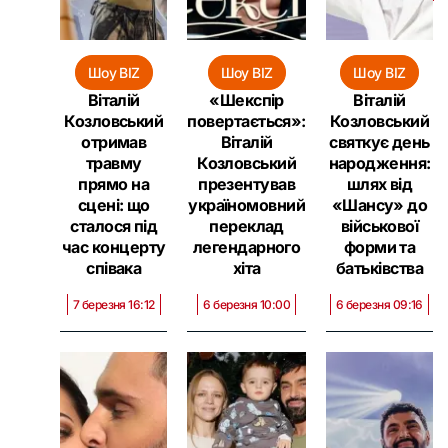
Шоу BIZ
Шоу BIZ
Шоу BIZ
Віталій
«Шекспір
Віталій
Козловський
повертається»:
Козловський
отримав
Віталій
святкує день
травму
Козловський
народження:
прямо на
презентував
шлях від
сцені: що
україномовний
«Шансу» до
сталося під
переклад
військової
час концерту
легендарного
форми та
співака
хіта
батьківства
7 березня 16:12
6 березня 10:00
6 березня 09:16