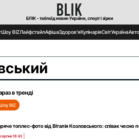
БЛІК - таблоїд новин України, спорт і зірки
т
Шоу BIZ
Лайфстайл
Афіша
Здоров'я
Кулінарія
Світ
Україна
Авт
овський
араз в тренді
Шоу BIZ
аряче топлес-фото від Віталія Козловського: співак чесно п
 серпня 18:43