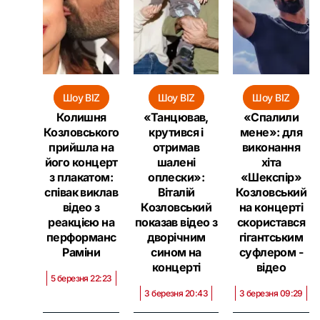
Шоу BIZ
Шоу BIZ
Шоу BIZ
Колишня
«Танцював,
«Спалили
Козловського
крутився і
мене»: для
прийшла на
отримав
виконання
його концерт
шалені
хіта
з плакатом:
оплески»:
«Шекспір»
співак виклав
Віталій
Козловський
відео з
Козловський
на концерті
реакцією на
показав відео з
скористався
перформанс
дворічним
гігантським
Раміни
сином на
суфлером -
концерті
відео
5 березня 22:23
3 березня 20:43
3 березня 09:29