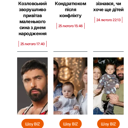
Козловський
Кондратюком
зізнався, чи
зворушливо
після
хоче ще дітей
привітав
конфлікту
24 лютого 22:13
маленького
25 лютого 15:46
сина з днем
народження
25 лютого 17:40
Шоу BIZ
Шоу BIZ
Шоу BIZ