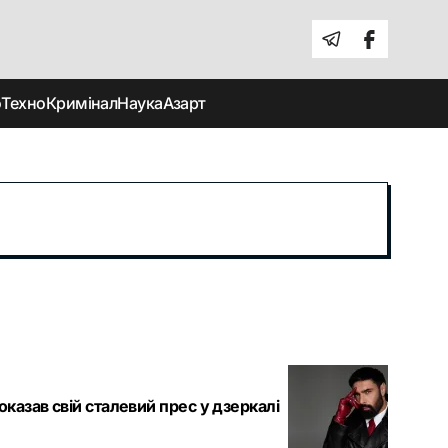
о
Техно
Кримінал
Наука
Азарт
оказав свій сталевий прес у дзеркалі