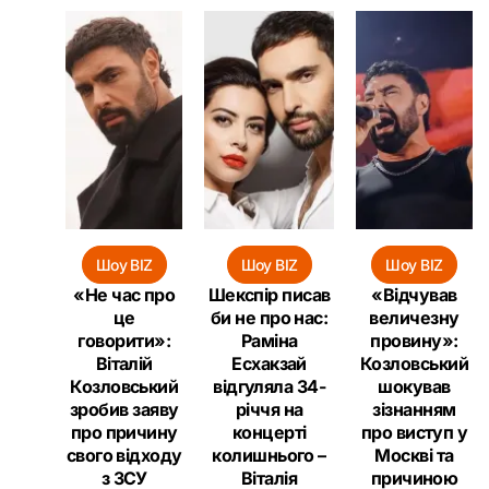
Шоу BIZ
Шоу BIZ
Шоу BIZ
«Не час про
Шекспір писав
«Відчував
це
би не про нас:
величезну
говорити»:
Раміна
провину»:
Віталій
Есхакзай
Козловський
Козловський
відгуляла 34-
шокував
зробив заяву
річчя на
зізнанням
про причину
концерті
про виступ у
свого відходу
колишнього –
Москві та
з ЗСУ
Віталія
причиною