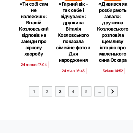
«Ти собі сам
«Гарний вік –
«Дивився як
не
так себе і
розбирають
належиш»:
відчуваю»:
завал»:
Віталій
дружина
дружина
Козловський
Віталія
Козловського
відповів на
Козловського
розповіла
закиди про
показала
щемливу
зіркову
сімейне фото з
історію про
хворобу
Дня
маленького
народження
сина Оскара
24 лютого 17:04
24 січня 16:45
5 січня 14:52
1
2
3
4
5
...