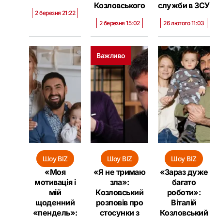
Козловського
служби в ЗСУ
2 березня 21:22
2 березня 15:02
26 лютого 11:03
Важливо
Шоу BIZ
Шоу BIZ
Шоу BIZ
«Моя
«Я не тримаю
«Зараз дуже
мотивація і
зла»:
багато
мій
Козловський
роботи»:
щоденний
розповів про
Віталій
«пендель»:
стосунки з
Козловський