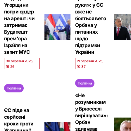
Угорщини
руки»: у ЄС
попри ордер
вже не
на арешт: чи
бояться вето
затримає
Орбана у
Будапешт
питаннях
прем'єра
щодо
Ізраїля на
підтримки
запит МУС
України
30 березня 2025,
21 березня 2025,
19:26
10:37
Політика
Політика
«Не
розумникам
у Брюсселі
ЄС піде на
вирішувати»:
серйозні
Орбан
кроки проти
здивував
Угорщини?