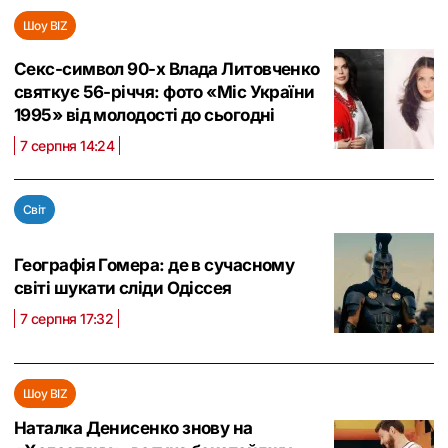
Шоу BIZ
Секс-символ 90-х Влада Литовченко
святкує 56-річчя: фото «Міс України
1995» від молодості до сьогодні
7 серпня 14:24
Світ
Географія Гомера: де в сучасному
світі шукати сліди Одіссея
7 серпня 17:32
Шоу BIZ
Наталка Денисенко знову на