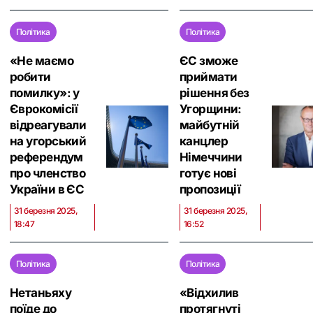
Політика
Політика
«Не маємо
ЄС зможе
робити
приймати
помилку»: у
рішення без
Єврокомісії
Угорщини:
відреагували
майбутній
на угорський
канцлер
референдум
Німеччини
про членство
готує нові
України в ЄС
пропозиції
31 березня 2025,
31 березня 2025,
18:47
16:52
Політика
Політика
Нетаньяху
«Відхилив
поїде до
протягнуті