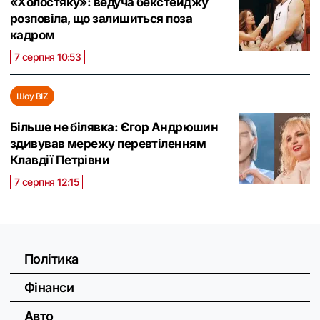
«Холостяку»: ведуча бекстейджу
розповіла, що залишиться поза
кадром
7 серпня 10:53
Шоу BIZ
Більше не білявка: Єгор Андрюшин
здивував мережу перевтіленням
Клавдії Петрівни
7 серпня 12:15
Політика
Фінанси
Авто