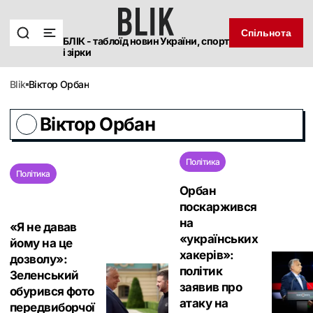
Спільнота
БЛІК - таблоїд новин України, спорт
і зірки
blik
Віктор Орбан
Віктор Орбан
Політика
Політика
Орбан
поскаржився
на
«Я не давав
«українських
йому на це
хакерів»:
дозволу»:
політик
Зеленський
заявив про
обурився фото
атаку на
передвиборчої