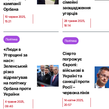
сімейні
кампанії
заощадження
Орбана
угорців
10 червня 2025,
28 травня 2025,
15:21
18:14
Політика
Політика
«Люди в
Сіярто
Угорщині за
погрожує
нас»:
Європі:
Зеленський
військові в
різко
Україні та
відреагував
санкції проти
на політику
Росії –
Орбана проти
червона лінія
України
14 квітня 2025,
4 травня 2025,
20:57
09:40