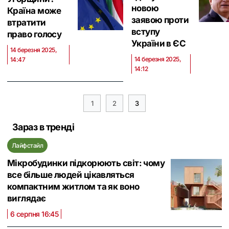
новою
Країна може
заявою проти
втратити
вступу
право голосу
України в ЄС
14 березня 2025,
14 березня 2025,
14:47
14:12
1
2
3
Зараз в тренді
Лайфстайл
Мікробудинки підкорюють світ: чому
все більше людей цікавляться
компактним житлом та як воно
виглядає
6 серпня 16:45