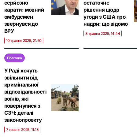
серйозно
остаточне
карати: мовний
рішення щодо
омбудсмен
угоди з США про
звернувся до
надри: що відомо
ВРУ
8 травня 2025, 14:44
10 травня 2025, 21:50
Політика
У Раді хочуть
звільнити від
кримінальної
відповідальності
воїнів, які
повернулися з
СЗЧ: деталі
законопроекту
7 травня 2025, 11:13