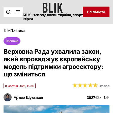
Спільнота
БЛІК - таблоїд новин України, спорт
і зірки
blik
політика
Політика
Верховна Рада ухвалила закон,
який впроваджує європейську
модель підтримки агросектору:
що зміниться
★
★
★
★
★
★
★
★
★
★
1 голос
8 жовтня 2025, 15:30
Артем Шумаков
3627
1